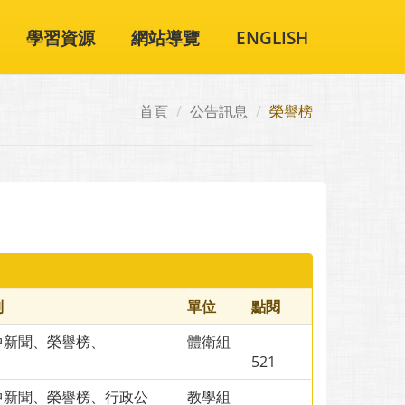
學習資源
網站導覽
ENGLISH
首頁
公告訊息
榮譽榜
別
單位
點閱
中新聞、榮譽榜、
體衛組
521
中新聞、榮譽榜、行政公
教學組