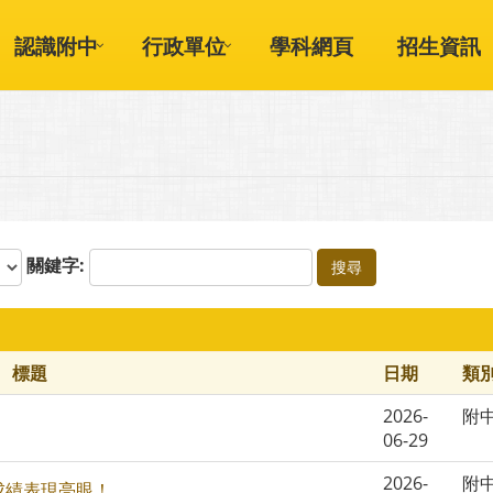
認識附中
行政單位
學科網頁
招生資訊
關鍵字:
搜尋
標題
日期
類
2026-
附
06-29
2026-
附
成績表現亮眼！