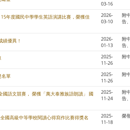
03-16
2026-
附
115年度國民中學學生英語演講比賽，榮獲佳
03-10
告
2026-
附
 成績優異！
01-13
告
2025-
附
單
11-26
2025-
附
獎名單
11-26
2025-
附
國語文競賽， 榮獲「萬大泰雅族語朗讀」 國
11-24
告
2025-
榮
9梯次全國高級中等學校閱讀心得寫作比賽得獎名
11-18