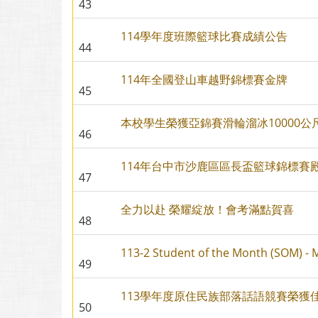
43
114學年度班際籃球比賽成績公告
44
114年全國登山車越野錦標賽金牌
45
本校學生榮獲亞錦賽滑輪溜冰10000公
46
114年台中市沙鹿區區長盃籃球錦標賽
47
全力以赴 榮耀綻放！會考滿點賀喜
48
113-2 Student of the Month (SOM) - 
49
113學年度原住民族部落話語競賽榮獲
50