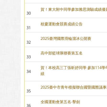
賀！東大附中同學參加雅思測驗成績優
30
校慶運動會競賽成績公告
31
2025臺灣國際滑輪溜冰公開賽
32
高中部籃球隊聯賽第五名
33
賀！本校高三丁張昕妤同學 參加114
34
績
2025臺中市青年模擬聯合國暨國際議
35
全國運動會第五名-擊劍
36