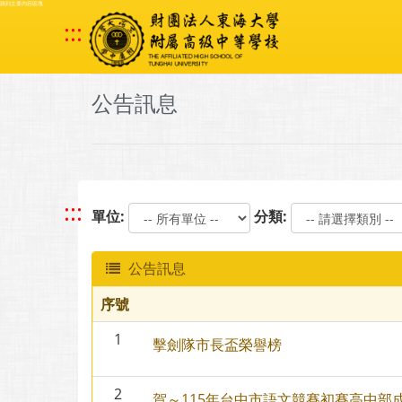
跳到主要內容區塊
:::
公告訊息
:::
單位:
分類:
公告訊息
序號
1
擊劍隊市長盃榮譽榜
2
賀～115年台中市語文競賽初賽高中部