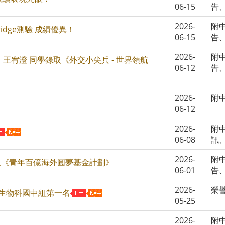
06-15
告
2026-
附
ridge測驗 成績優異！
06-15
告
2026-
附
 王宥澄 同學錄取《外交小尖兵 - 世界領航
06-12
告
2026-
附
06-12
2026-
附
06-08
訊
2026-
附
取《青年百億海外圓夢基金計劃》
06-01
告
2026-
榮
_生物科國中組第一名
05-25
2026-
附