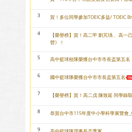
3
賀！多位同學參加TOEIC多益/ TOEIC B
4
【榮譽榜】賀！高二甲 劉芃瑀 、高一己
營》！
5
高中籃球校隊榮獲台中市市長盃第五名
6
國中籃球隊榮獲台中市市長盃第五名
7
【榮譽榜】賀！高二戊 陳致延 同學錄
8
恭賀台中市115年度中小學科學展覽會
9
高中籃球隊理事長盃季軍