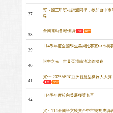
賀～國三甲班桂詩涵同學，參加台中市
37
異！
全國運動會報佳績
38
114學年度全國學生美術比賽臺中市初
39
附中之光！世界盃滑輪溜冰錦標賽
40
賀~~ 2025AERC亞洲智慧型機器人大
41
114學年度校內美展獲獎名單
42
賀～114全國語文競賽台中市複賽成績