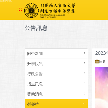
跳到主要內容區塊
:::
公告訊息
202
附中新聞
日期 :
升學快訊
行政公告
招生訊息
獎助消息
榮譽榜