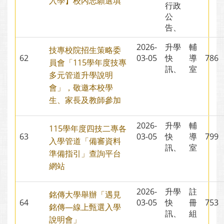
入學】校內志願選填
行政
公
告、
2026-
升學
輔
技專校院招生策略委
62
03-05
快
導
78
員會「115學年度技專
訊、
室
多元管道升學說明
會」，敬邀本校學
生、家長及教師參加
2026-
升學
輔
115學年度四技二專各
63
03-05
快
導
79
入學管道「備審資料
訊、
室
準備指引」查詢平台
網站
2026-
升學
註
銘傳大學舉辦「遇見
64
03-05
快
冊
75
銘傳—線上甄選入學
訊、
組
說明會」