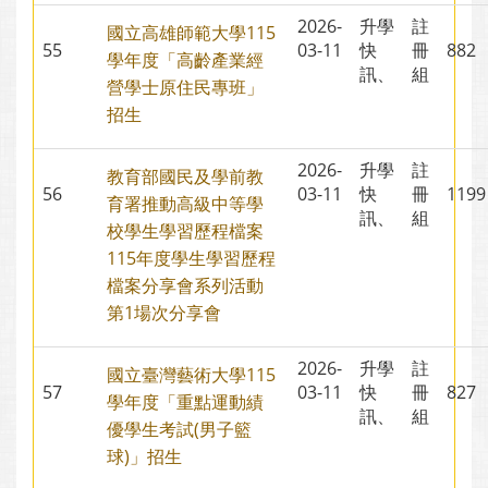
2026-
升學
註
國立高雄師範大學115
55
03-11
快
冊
88
學年度「高齡產業經
訊、
組
營學士原住民專班」
招生
2026-
升學
註
教育部國民及學前教
56
03-11
快
冊
11
育署推動高級中等學
訊、
組
校學生學習歷程檔案
115年度學生學習歷程
檔案分享會系列活動
第1場次分享會
2026-
升學
註
國立臺灣藝術大學115
57
03-11
快
冊
82
學年度「重點運動績
訊、
組
優學生考試(男子籃
球)」招生