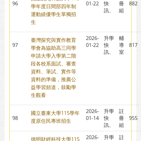
96
01-22
快
冊
88
學年度日間部四年制
訊、
組
運動績優學生單獨招
生
2026-
升學
輔
臺灣探究與實作教育
97
01-22
快
導
81
學會為協助高三同學
訊、
室
申請大學入學第二階
段各校系面試、審查
資料、筆試、實作等
資料的準備，推薦公
益學習頻道，鼓勵學
生觀看
2026-
升學
註
國立臺東大學115學年
98
01-14
快
冊
95
度原住民專班招生
訊、
組
2026-
升學
註
德明財經科技大學115