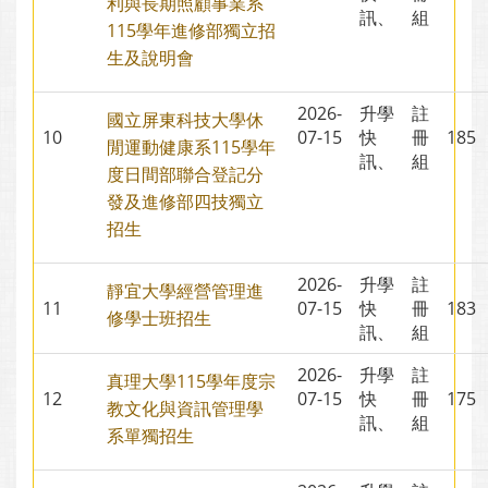
利與長期照顧事業系
訊、
組
115學年進修部獨立招
生及說明會
2026-
升學
註
國立屏東科技大學休
10
07-15
快
冊
18
閒運動健康系115學年
訊、
組
度日間部聯合登記分
發及進修部四技獨立
招生
2026-
升學
註
靜宜大學經營管理進
11
07-15
快
冊
18
修學士班招生
訊、
組
2026-
升學
註
真理大學115學年度宗
12
07-15
快
冊
17
教文化與資訊管理學
訊、
組
系單獨招生