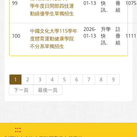
99
01-13
快
冊
10
學年度日間部四技運
訊、
組
動績優學生單獨招生
2026-
升學
註
中國文化大學115學年
100
01-13
快
冊
11
度體育運動健康學院
訊、
組
不分系單獨招生
1
2
3
4
5
6
7
8
9
下一頁
最後一頁
:::