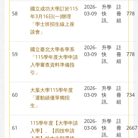
2026-
升學
註
國立成功大學訂於115
58
03-09
快
冊
77
年3月16日(一)辦理
訊、
組
「學士班招生線上座
談會」
2026-
升學
註
國立臺北大學各學系
59
03-09
快
冊
77
「115學年度大學申請
訊、
組
入學審查資料準備指
引」
2026-
升學
註
大葉大學115學年度
60
03-09
快
冊
73
「運動績優單獨招
訊、
組
生」
2026-
升學
註
115學年度【大學申請
61
03-06
快
冊
26
入學】、【四技申請
訊、
組