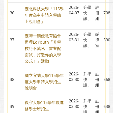
2026-
升學
註
臺北科技大學「115學
36
04-07
快
冊
70
年度高中申請入學線
訊、
組
上說明會」
2026-
升學
輔
臺灣一滴優教育協會
37
03-31
快
導
59
辦理EdYouth「升學
訊、
室
技巧不藏私：書審配
面試，打造你的入學
公式！」活動
2026-
升學
註
國立宜蘭大學115學年
38
03-30
快
冊
56
度大學申請入學招生
訊、
組
說明會
2026-
升學
註
義守大學115學年度進
39
03-30
快
冊
63
修學士班招生
訊、
組