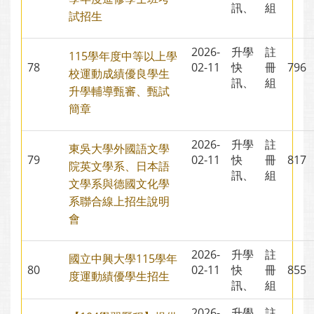
訊、
組
試招生
2026-
升學
註
115學年度中等以上學
78
02-11
快
冊
79
校運動成績優良學生
訊、
組
升學輔導甄審、甄試
簡章
2026-
升學
註
東吳大學外國語文學
79
02-11
快
冊
81
院英文學系、日本語
訊、
組
文學系與德國文化學
系聯合線上招生說明
會
2026-
升學
註
國立中興大學115學年
80
02-11
快
冊
85
度運動績優學生招生
訊、
組
2026-
升學
註