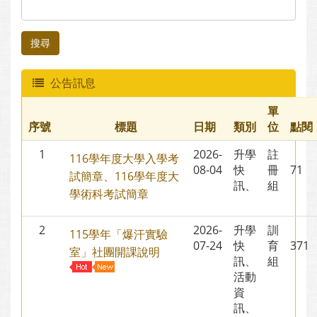
搜尋
公告訊息
單
序號
標題
日期
類別
位
點閱
1
2026-
升學
註
116學年度大學入學考
08-04
快
冊
71
試簡章、116學年度大
訊、
組
學術科考試簡章
2
2026-
升學
訓
115學年「爆汗實驗
07-24
快
育
37
室」社團開課說明
訊、
組
活動
資
訊、