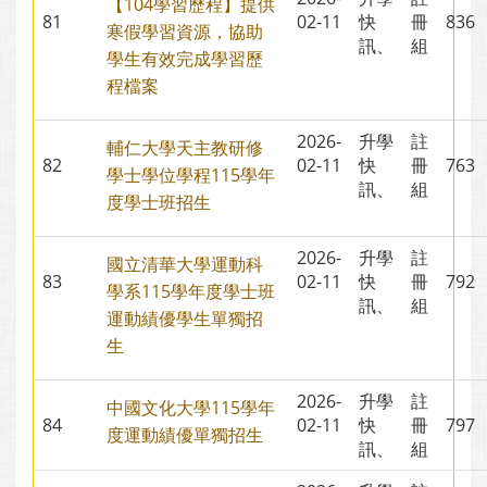
【104學習歷程】提供
81
02-11
快
冊
83
寒假學習資源，協助
訊、
組
學生有效完成學習歷
程檔案
2026-
升學
註
輔仁大學天主教研修
82
02-11
快
冊
76
學士學位學程115學年
訊、
組
度學士班招生
2026-
升學
註
國立清華大學運動科
83
02-11
快
冊
79
學系115學年度學士班
訊、
組
運動績優學生單獨招
生
2026-
升學
註
中國文化大學115學年
84
02-11
快
冊
79
度運動績優單獨招生
訊、
組