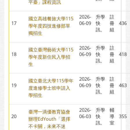
平臺」課程資訊
2026-
升學
註
國立高雄餐旅大學115
17
06-09
快
冊
43
學年度四技進修部單
訊、
組
獨招生
2026-
升學
註
國立臺灣藝術大學115
18
06-09
快
冊
41
學年度新住民入學招
訊、
組
生
2026-
升學
註
國立臺北大學115學年
19
06-09
快
冊
46
度進修學士班申請入
訊、
組
學招生
2026-
升學
輔
臺灣一滴優教育協會
20
06-03
快
導
35
辦理EdYouth「選擇
訊、
室
不卡關，未來不迷