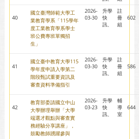
2026-
升學
註
國立臺灣師範大學工
40
03-30
快
冊
60
業教育學系「115學年
訊、
組
度工業教育學系學士
班公費專班單獨招
生」
2026-
升學
註
國立臺中教育大學115
41
03-30
快
冊
58
學年度申請入學第二
訊、
組
階段甄試重要資訊及
審查資料準備指引
2026-
升學
輔
教育部委請國立中山
42
03-23
快
導
64
大學辦理舉辦「大學
訊、
室
端選才觀點與審查實
務經驗分享講座」，
鼓勵教師踴躍參與