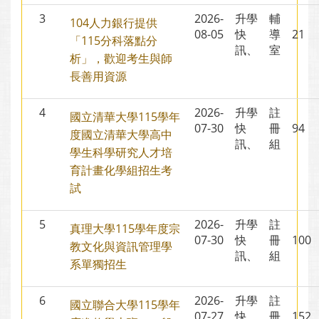
3
2026-
升學
輔
104人力銀行提供
08-05
快
導
21
「115分科落點分
訊、
室
析」，歡迎考生與師
長善用資源
4
2026-
升學
註
國立清華大學115學年
07-30
快
冊
94
度國立清華大學高中
訊、
組
學生科學研究人才培
育計畫化學組招生考
試
5
2026-
升學
註
真理大學115學年度宗
07-30
快
冊
10
教文化與資訊管理學
訊、
組
系單獨招生
6
2026-
升學
註
國立聯合大學115學年
07-27
快
冊
15