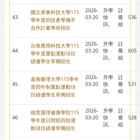
2026-
升學
註
國立屏東科技大學115
43
03-20
快
冊
53
學年度四技產學攜手
訊、
組
合作計畫專班招生
2026-
升學
註
台南應用科技大學115
44
03-20
快
冊
60
學年度重點運動項目
訊、
組
績優學生單獨招生
2026-
升學
註
嘉南藥理大學115學年
45
03-20
快
冊
53
度四年制重點運動項
訊、
組
目績優學生單獨招生
2026-
升學
註
德育護理健康學院115
46
03-20
快
冊
52
學年度日間部四技運
訊、
組
動項目績優單獨招生