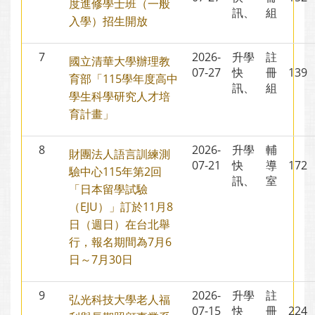
度進修學士班（一般
訊、
組
入學）招生開放
7
2026-
升學
註
國立清華大學辦理教
07-27
快
冊
13
育部「115學年度高中
訊、
組
學生科學研究人才培
育計畫」
8
2026-
升學
輔
財團法人語言訓練測
07-21
快
導
17
驗中心115年第2回
訊、
室
「日本留學試驗
（EJU）」訂於11月8
日（週日）在台北舉
行，報名期間為7月6
日～7月30日
9
2026-
升學
註
弘光科技大學老人福
07-15
快
冊
22