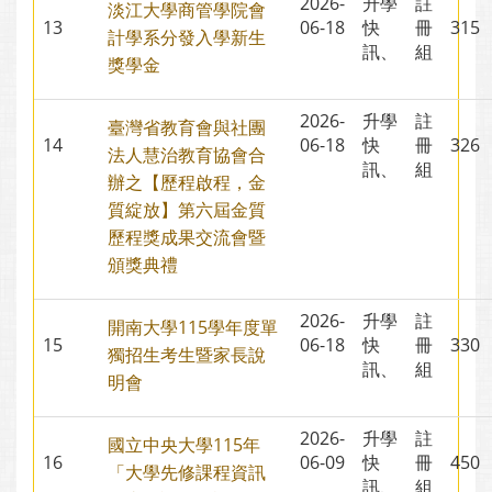
2026-
升學
註
淡江大學商管學院會
13
06-18
快
冊
31
計學系分發入學新生
訊、
組
獎學金
2026-
升學
註
臺灣省教育會與社團
14
06-18
快
冊
32
法人慧治教育協會合
訊、
組
辦之【歷程啟程，金
質綻放】第六屆金質
歷程獎成果交流會暨
頒獎典禮
2026-
升學
註
開南大學115學年度單
15
06-18
快
冊
33
獨招生考生暨家長說
訊、
組
明會
2026-
升學
註
國立中央大學115年
16
06-09
快
冊
45
「大學先修課程資訊
訊、
組