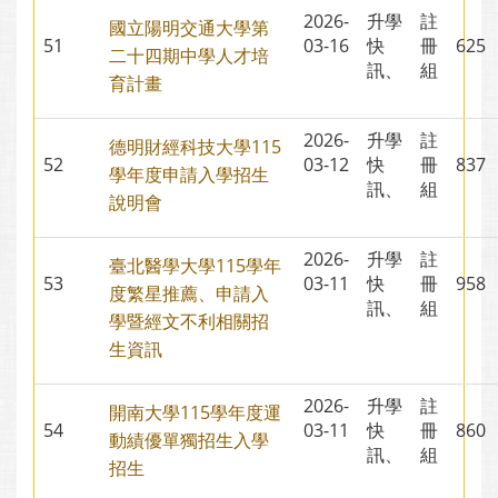
2026-
升學
註
國立陽明交通大學第
51
03-16
快
冊
62
二十四期中學人才培
訊、
組
育計畫
2026-
升學
註
德明財經科技大學115
52
03-12
快
冊
83
學年度申請入學招生
訊、
組
說明會
2026-
升學
註
臺北醫學大學115學年
53
03-11
快
冊
95
度繁星推薦、申請入
訊、
組
學暨經文不利相關招
生資訊
2026-
升學
註
開南大學115學年度運
54
03-11
快
冊
86
動績優單獨招生入學
訊、
組
招生