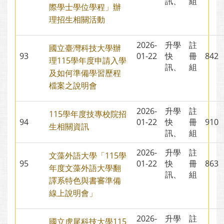
訊、
組
際學士學位學程」辦
理招生相關活動
2026-
升學
註
國立臺灣科技大學辦
93
01-22
快
冊
84
理115學年度申請入學
訊、
組
及如何準備學習歷程
檔案之說明會
2026-
升學
註
115學年度技專校院招
94
01-22
快
冊
91
生相關資訊
訊、
組
2026-
升學
註
文藻外語大學「115學
95
01-22
快
冊
86
年度文藻外語大學翻
訊、
組
譯系特色與書審準備
線上說明會」
2026-
升學
註
國立虎尾科技大學115