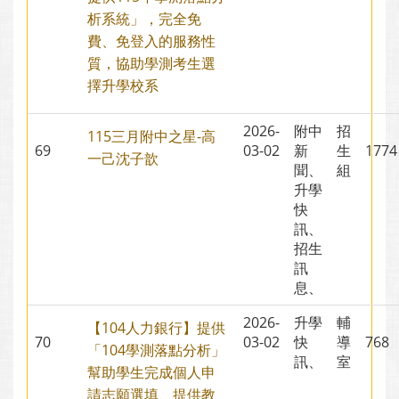
析系統」，完全免
費、免登入的服務性
質，協助學測考生選
擇升學校系
2026-
附中
招
115三月附中之星-高
69
03-02
新
生
17
一己沈子歆
聞、
組
升學
快
訊、
招生
訊
息、
2026-
升學
輔
【104人力銀行】提供
70
03-02
快
導
76
「104學測落點分析」
訊、
室
幫助學生完成個人申
請志願選填、提供教