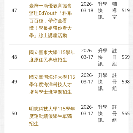
2026-
升學
輔
臺灣一滴優教育協會
47
03-18
快
導
51
辦理EdYouth「科系
訊、
室
百百種，帶你全看
懂！學長姐帶你看大
學」線上講座活動
2026-
升學
註
國立臺東大學115學年
48
03-17
快
冊
55
度原住民專班招生
訊、
組
2026-
升學
註
國立臺灣海洋大學115
49
03-17
快
冊
59
學年度海洋科技人才
訊、
組
培育學士班單獨招生
2026-
升學
註
明志科技大學115學年
50
03-17
快
冊
56
度運動績優學生單獨
訊、
組
招生