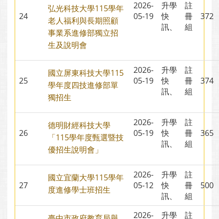
2026-
升學
註
弘光科技大學115學年
24
05-19
快
冊
37
老人福利與長期照顧
訊、
組
事業系進修部獨立招
生及說明會
2026-
升學
註
國立屏東科技大學115
25
05-19
快
冊
37
學年度四技進修部單
訊、
組
獨招生
2026-
升學
註
德明財經科技大學
26
05-19
快
冊
36
「115學年度甄選暨技
訊、
組
優招生說明會」
2026-
升學
註
國立宜蘭大學115學年
27
05-12
快
冊
50
度進修學士班招生
訊、
組
2026-
升學
註
臺中市政府教育局舉