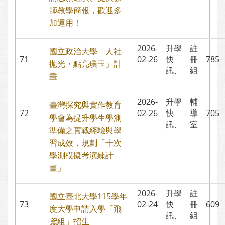
師教學簡報，歡迎多
加運用！
2026-
升學
註
國立政治大學「人社
71
02-26
快
冊
78
拋光・點亮璞玉」計
訊、
組
畫
2026-
升學
輔
臺灣探究與實作教育
72
02-26
快
導
70
學會為提升學生學測
訊、
室
準備之實戰經驗與學
習成效，規劃「十次
學測模擬考演練計
畫」
2026-
升學
註
國立臺北大學115學年
73
02-24
快
冊
60
度大學申請入學「飛
訊、
組
鳶組」招生