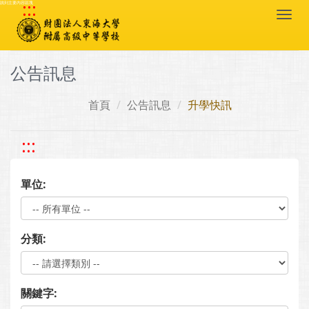
:::
跳到主要內容區塊
Togg
navi
公告訊息
首頁
公告訊息
升學快訊
:::
單位:
分類:
關鍵字: