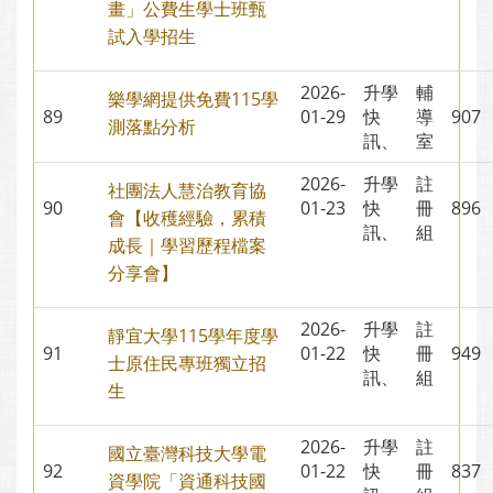
畫」公費生學士班甄
試入學招生
2026-
升學
輔
樂學網提供免費115學
89
01-29
快
導
90
測落點分析
訊、
室
2026-
升學
註
社團法人慧治教育協
90
01-23
快
冊
89
會【收穫經驗，累積
訊、
組
成長｜學習歷程檔案
分享會】
2026-
升學
註
靜宜大學115學年度學
91
01-22
快
冊
94
士原住民專班獨立招
訊、
組
生
2026-
升學
註
國立臺灣科技大學電
92
01-22
快
冊
83
資學院「資通科技國