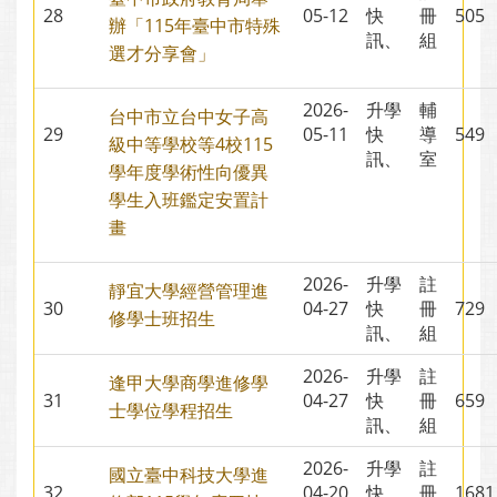
28
05-12
快
冊
50
辦「115年臺中市特殊
訊、
組
選才分享會」
2026-
升學
輔
台中市立台中女子高
29
05-11
快
導
54
級中等學校等4校115
訊、
室
學年度學術性向優異
學生入班鑑定安置計
畫
2026-
升學
註
靜宜大學經營管理進
30
04-27
快
冊
72
修學士班招生
訊、
組
2026-
升學
註
逢甲大學商學進修學
31
04-27
快
冊
65
士學位學程招生
訊、
組
2026-
升學
註
國立臺中科技大學進
32
04-20
快
冊
16