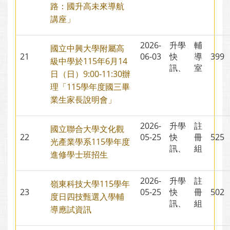
路：國升高未來導航
講座」
2026-
升學
輔
國立中興大學附屬高
21
06-03
快
導
39
級中學於115年6月14
訊、
室
日（日）9:00-11:30辦
理「115學年度國三畢
業生家長說明會」
2026-
升學
註
國立聯合大學文化觀
22
05-25
快
冊
52
光產業學系115學年度
訊、
組
進修學士班招生
2026-
升學
註
嶺東科技大學115學年
23
05-25
快
冊
50
度日四技甄選入學輔
訊、
組
導應試資訊