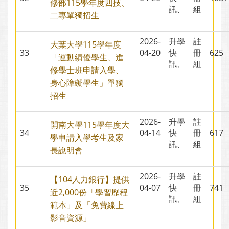
修部115學年度四技、
訊、
組
二專單獨招生
2026-
升學
註
大葉大學115學年度
33
04-20
快
冊
62
「運動績優學生、進
訊、
組
修學士班申請入學、
身心障礙學生」單獨
招生
2026-
升學
註
開南大學115學年度大
34
04-14
快
冊
61
學申請入學考生及家
訊、
組
長說明會
2026-
升學
註
【104人力銀行】提供
35
04-07
快
冊
74
近2,000份「學習歷程
訊、
組
範本」及「免費線上
影音資源」