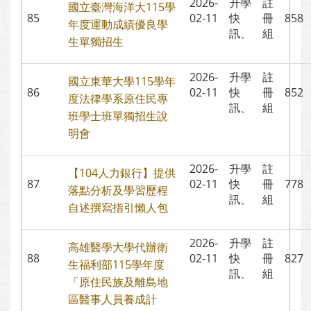
2026-
升學
註
國立臺灣海洋大115學
85
02-11
快
冊
85
年度運動成績優良學
訊、
組
生單獨招生
2026-
升學
註
國立東華大學115學年
86
02-11
快
冊
85
度法律學系原住民專
訊、
組
班學士班單獨招生說
明會
2026-
升學
註
【104人力銀行】提供
87
02-11
快
冊
77
落點分析及學習歷程
訊、
組
自述撰寫指引懶人包
2026-
升學
註
高雄醫學大學代辦衛
88
02-11
快
冊
82
生福利部115學年度
訊、
組
「原住民族及離島地
區醫事人員養成計