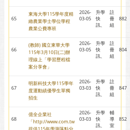
2026-
升學
註
東海大學115學年度精
65
03-05
快
冊
88
緻農業學士學位學程
訊、
組
農業公費專班
2026-
升學
註
(教師) 國立東華大學
66
03-05
快
冊
80
115年3月10日(二)辦
訊、
組
理線上「學習歷程檔
案分享會」
2026-
升學
註
明新科技大學115學年
67
03-03
快
冊
84
度運動績優學生單獨
訊、
組
招生
2026-
升學
輔
億全企業社
68
03-03
快
導
85
「http://www.com.tw
訊、
室
提供115年學測落點分