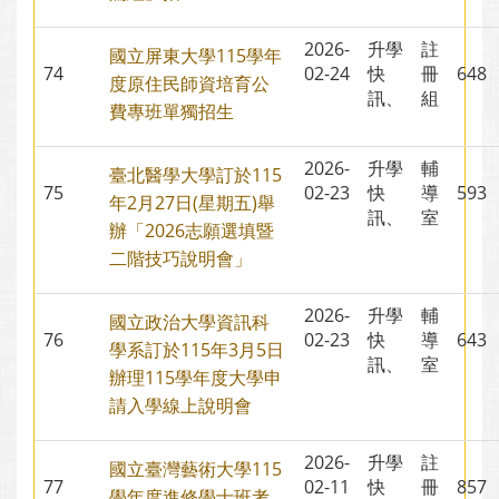
2026-
升學
註
國立屏東大學115學年
74
02-24
快
冊
64
度原住民師資培育公
訊、
組
費專班單獨招生
2026-
升學
輔
臺北醫學大學訂於115
75
02-23
快
導
59
年2月27日(星期五)舉
訊、
室
辦「2026志願選填暨
二階技巧說明會」
2026-
升學
輔
國立政治大學資訊科
76
02-23
快
導
64
學系訂於115年3月5日
訊、
室
辦理115學年度大學申
請入學線上說明會
2026-
升學
註
國立臺灣藝術大學115
77
02-11
快
冊
85
學年度進修學士班考