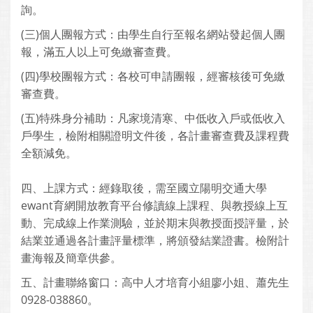
詢。
(三)個人團報方式：由學生自行至報名網站發起個人團
報，滿五人以上可免繳審查費。
(四)學校團報方式：各校可申請團報，經審核後可免繳
審查費。
(五)特殊身分補助：凡家境清寒、中低收入戶或低收入
戶學生，檢附相關證明文件後，各計畫審查費及課程費
全額減免。
四、上課方式：經錄取後，需至國立陽明交通大學
ewant育網開放教育平台修讀線上課程、與教授線上互
動、完成線上作業測驗，並於期末與教授面授評量，於
結業並通過各計畫評量標準，將頒發結業證書。檢附計
畫海報及簡章供參。
五、計畫聯絡窗口：高中人才培育小組廖小姐、蕭先生
0928-038860。