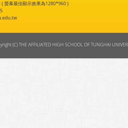
 ( 螢幕最佳顯示效果為1280*960 )
5
du.tw
yright (C) THE AFFILIATED HIGH SCHOOL OF TUNGHAI UNIVER