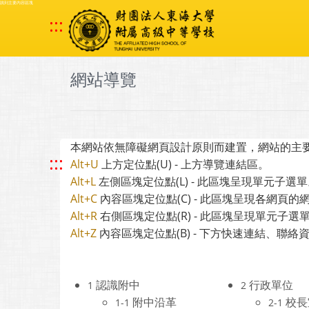
跳到主要內容區塊
:::
網站導覽
本網站依無障礙網頁設計原則而建置，網站的主要樣
:::
Alt+U
上方定位點(U) - 上方導覽連結區。
Alt+L
左側區塊定位點(L) - 此區塊呈現單元子選
Alt+C
內容區塊定位點(C) - 此區塊呈現各網頁的
Alt+R
右側區塊定位點(R) - 此區塊呈現單元子
Alt+Z
內容區塊定位點(B) - 下方快速連結、聯絡
認識附中
行政單位
1
2
附中沿革
校長
1-1
2-1