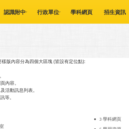
認識附中
行政單位
學科網頁
招生資訊
版內容分為四個大區塊 (皆設有定位點):
單。
網頁內容。
選單及活動訊息列表。
資訊等。
學科網頁
3
室