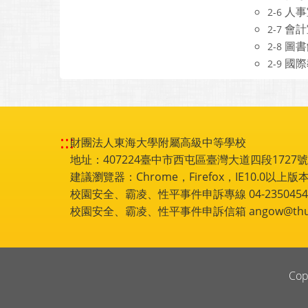
人事
2-6
會計
2-7
圖書
2-8
國際
2-9
:::
財團法人東海大學附屬高級中等學校
地址：407224臺中市西屯區臺灣大道四段1727號 電話
建議瀏覽器：Chrome，Firefox，IE10.0以上版本
校園安全、霸凌、性平事件申訴專線 04-2350454
校園安全、霸凌、性平事件申訴信箱 angow@thu.e
Cop