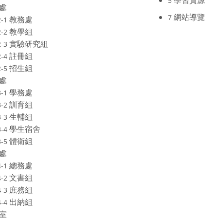
學習資源
5
處
網站導覽
7
教務處
2-1
教學組
2-2
實驗研究組
2-3
註冊組
2-4
招生組
2-5
處
學務處
3-1
訓育組
3-2
生輔組
3-3
學生宿舍
3-4
體衛組
3-5
處
總務處
4-1
文書組
4-2
庶務組
4-3
出納組
4-4
室