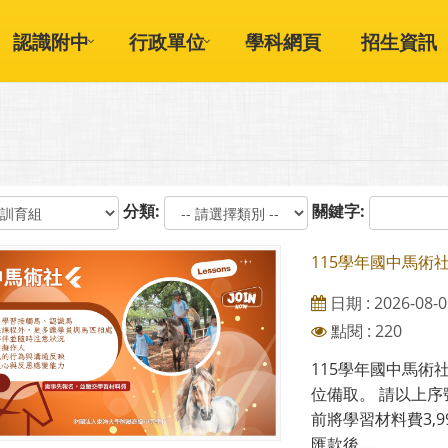
認識附中
行政單位
學科網頁
招生資訊
分類:
關鍵字:
115學年國中馬術
日期 : 2026-08-0
點閱 : 220
115學年國中馬術
位備取。 請以上序號
前將學習材料費3,
匯款後....