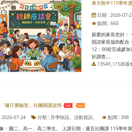
東大附中115學年
日期 : 2026-07-2
點閱 : 660
親愛的家長您好： 
煩請家長協助配合：
12：00前完成參
於調查....
13549_115班親會
學年「爆汗實驗室」社團開課說明
2026-07-24
分類 : 升學快訊、活動資訊、
點閱 : 398
：國二、高一、高二學生。 上課日期：週五社團課 115學年第一