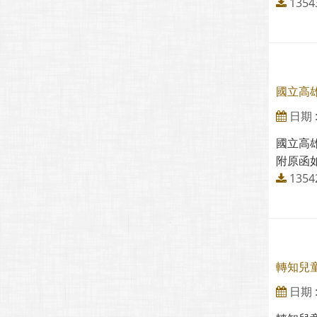
13
國立高
日期 : 
國立高
附原函如
1354
轉知兒
日期 : 