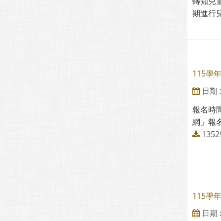
轉知兒
期進行
115
日期 : 
報名時間
網」報
135
115學
日期 : 