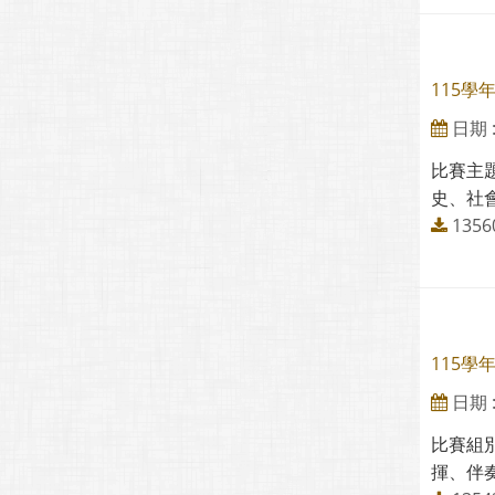
115
日期 : 
比賽主
史、社會
135
115
日期 : 
比賽組
揮、伴奏