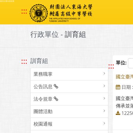
跳到主要內容區塊
:::
行政單位 -
訓育組
:::
訓育組
單位:
:::
業務職掌
國立臺
公告訊息
日期 : 
國立臺
法令規章
傳承並落
團體活動
122
校園通報