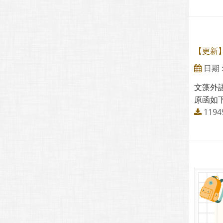
【更新
日期 : 
文藻外
原函如下
1194