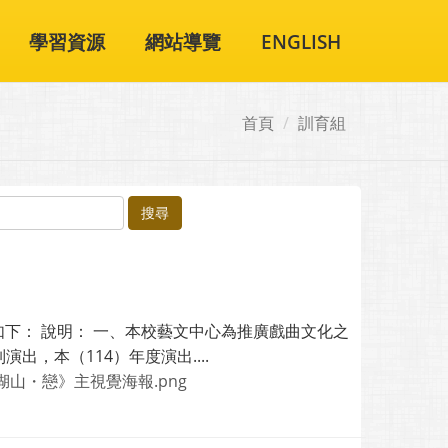
學習資源
網站導覽
ENGLISH
首頁
訓育組
搜尋
如下： 說明： 一、本校藝文中心為推廣戲曲文化之
，本（114）年度演出....
_《湖山・戀》主視覺海報.png