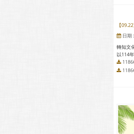
【09.
日期 : 
轉知文
以114
1186
118