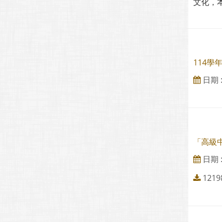
文化，
114學
日期 : 
「高級
日期 : 
121