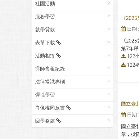
社團活動
服務學習
《202
日期 : 
就學貸款
《202
表單下載
第7年舉
活動相簿
1224
1224
導師會報紀錄
法律常識專欄
彈性學習
國立臺
肖像權同意書
日期 : 
回學務處
國立臺
章，檢附