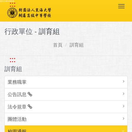
:::
跳到主要內容區塊
Togg
navi
行政單位 -
訓育組
首頁
訓育組
:::
訓育組
業務職掌
公告訊息
法令規章
團體活動
校園通報