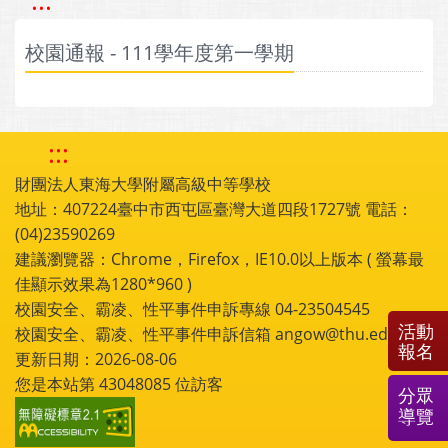
:::
校園通報 - 111學年度第一學期
:::
財團法人東海大學附屬高級中等學校
地址：407224臺中市西屯區臺灣大道四段1727號 電話：
(04)23590269
建議瀏覽器：Chrome，Firefox，IE10.0以上版本 ( 螢幕最
佳顯示效果為1280*960 )
校園安全、霸凌、性平事件申訴專線 04-23504545
活動
校園安全、霸凌、性平事件申訴信箱 angow@thu.edu.tw
報名
更新日期：2026-08-06
您是本站第
43048085
位訪客
分眾
導覽