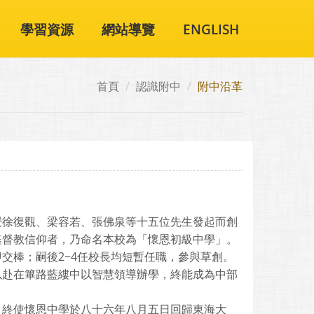
學習資源
網站導覽
ENGLISH
首頁
認識附中
附中沿革
授徐復觀、梁容若、張佛泉等十五位先生發起而創
基督教信仰者，乃命名本校為「懷恩初級中學」。
交棒；嗣後2~4任校長均短暫任職，參與草創。
以赴在篳路藍縷中以智慧領導辦學，終能成為中部
，終使懷恩中學於八十六年八月五日回歸東海大