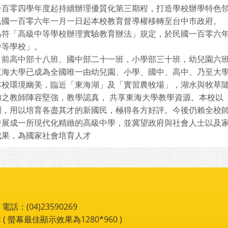
一百零四學年度起持續辦理優質化第三期程，打造學校辦學特色
民國一百零六年一月一日起本校教育督導權移轉至台中市政府。
為符「高級中等學校辦理實驗教育辦法」規定，於民國一百零六
中等學校」。
目前高中部十八班、國中部二十一班，小學部三十班，幼兒園六
東海大學已成為全國唯一由幼兒園、小學、國中、高中、乃至大
本校環境幽美，臨近「東海湖」及「實習農牧場」，湖水與牧草
加之教師陣容堅強，教學認真， 共享東海大學教學資源。本校以
訓，用以培育各盡其才的新國民，極得各方好評。今後仍賴全校
發展成一所現代化精緻的高級中學，並冀望政府與社會人士以及
成果，為國家社會培育人才
：(04)23590269
 ( 螢幕最佳顯示效果為1280*960 )