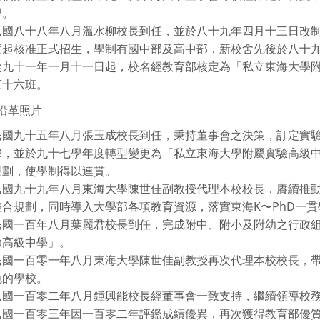
學。
民國八十八年八月溫水柳校長到任，並於八十九年四月十三日改
度起核准正式招生，學制有國中部及高中部，新校舍先後於八十
從九十一年一月十一日起，校名經教育部核定為「私立東海大學
三十六班。
民國九十五年八月張玉成校長到任，秉持董事會之決策，訂定實
部，並於九十七學年度轉型變更為「私立東海大學附屬實驗高級中
規劃，使學制得以連貫。
民國九十九年八月東海大學陳世佳副教授代理本校校長，賡續推
整合規劃，同時導入大學部各項教育資源，落實東海K〜PhD一
民國一百年八月葉麗君校長到任，完成附中、附小及附幼之行政
驗高級中學」。
民國一百零一年八月東海大學陳世佳副教授再次代理本校校長，
色的學校。
民國一百零二年八月鍾興能校長經董事會一致支持，繼續領導校
民國一百零三年因一百零二年評鑑成績優異，再次獲得教育部優