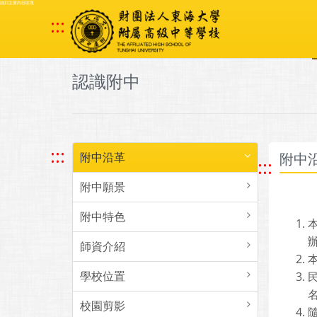
跳到主要內容區塊
:::
認識附中
:::
附中沿革
附中
:::
附中願景
附中特色
師資介紹
學校位置
校園剪影