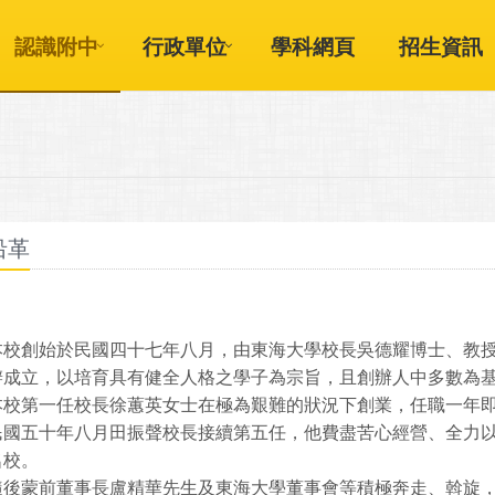
認識附中
行政單位
學科網頁
招生資訊
沿革
本校創始於民國四十七年八月，由東海大學校長吳德耀博士、教
辦成立，以培育具有健全人格之學子為宗旨，且創辦人中多數為
本校第一任校長徐蕙英女士在極為艱難的狀況下創業，任職一年即
民國五十年八月田振聲校長接續第五任，他費盡苦心經營、全力
名校。
隨後蒙前董事長盧精華先生及東海大學董事會等積極奔走、斡旋