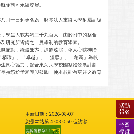
領航並朝向永續發展。
年八月一日起更名為「財團法人東海大學附屬高級
班，學生人數共約二千九百人。由於附中的整合，
學及研究所皆備之一貫學制的教育學園。
隨風擺動，綠波無盡，課餘遠眺，令人心曠神怡，
「精緻」、「卓越」、「溫馨」、「創新」為校
師生同心協力，配合東海大學校園整體發展計劃，
家長持續給予愛護與鼓勵，使本校能有更好之教育
活動
報名
更新日期：2026-08-07
您是本站第
43083050
位訪客
分眾
導覽