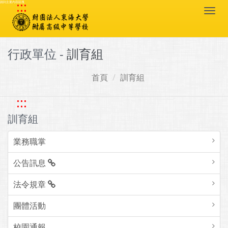
:::
跳到主要內容區塊
Togg
navi
行政單位 -
訓育組
首頁
訓育組
:::
訓育組
業務職掌
公告訊息
法令規章
團體活動
校園通報