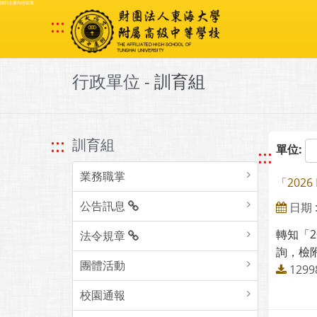
跳到主要內容區塊
:::
行政單位 -
訓育組
:::
訓育組
單位:
:::
業務職掌
「2026
公告訊息
日期 : 
轉知「2
法令規章
詢，檢附
團體活動
1299
校園通報