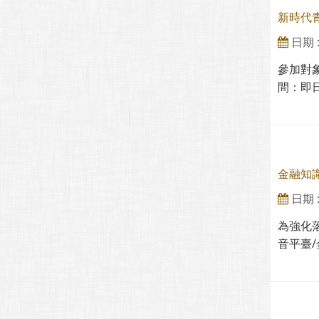
新時代
日期 : 
參加對象
間：即
金融知
日期 : 
為強化
音平臺/