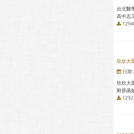
台北醫
高中志工
129
欣欣大
日期 : 
欣欣大
附原函如
1292