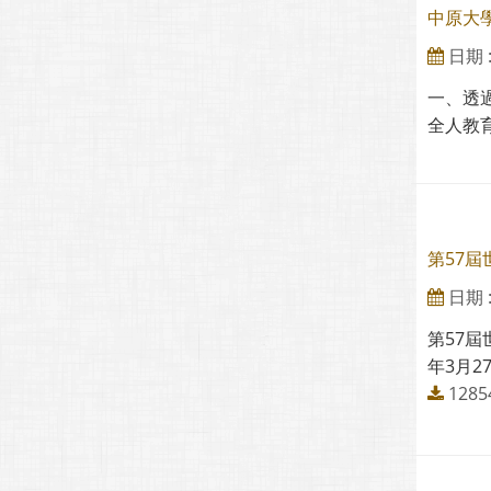
中原大學
日期 : 
一、透
全人教
第57
日期 : 
第57屆
年3月2
128