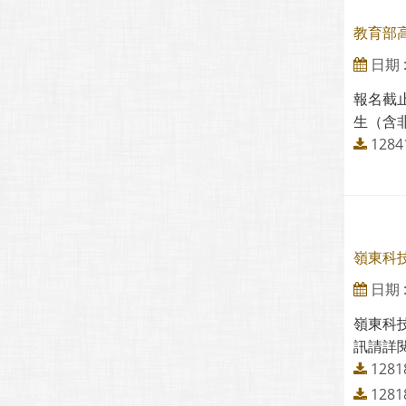
教育部
日期 : 
報名截止
生（含非
128
嶺東科
日期 : 
嶺東科
訊請詳閱
128
128