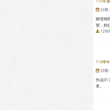
115
日期 : 
辦理期間
號，粉紅
129
114
日期 : 
作品0
來。