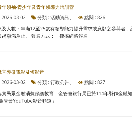
青年領袖-青少年及青年領導力培訓營
2026-03-02
分類 : 活動資訊、
點閱 : 826
及人數：年滿12至25歲有領導能力提升需求或意願之參與者，約2
日起額滿為止。 報名方式：一律採網路報名
識宣導微電影及短影音
2026-03-02
分類 : 行政公告、
點閱 : 827
落實民眾金融消費保護教育，金管會銀行局已於114年製作金融知
金管會YouTube影音頻道」