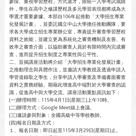
參採、重視學習歷程」方式選才，除統一入學考試成績
外，學生在高中之修課歷程及多元學習表現都將成為大
學選才重要參據。本部自106年起推動「大學招生專業
化發展計畫」，並委託國立中山大學擔任推動團隊，要
求各大學成立招生專業辦公室，專責提升審查學習歷程
資料之效能，並建立更為系統化之審查機制及友善、有
效率之審查介面，以協助審查人員於有限時間內完成審
查，進而提升招生制度之專業性與公平性。
二、旨揭講座活動將介紹「大學招生專業化發展計畫」
之推動理念與具體作法，並邀請大學教授及透過申請入
學管道錄取之學生，分享申請入學審查及準備書面審查
資料之實務經驗。期藉此增進高中端對於大學審查的認
識，促進高中與大學交流。講座活動重點資訊如下：
(一)辦理時間：115年4月1日(星期三)上午10時。
(二)辦理方式：Google Meet線上會議。
(三)邀請參與對象：全國高級中等學校教師。
(四)報名日期及方式：
１、報名日期：即日起至115年3月29日(星期日)止。