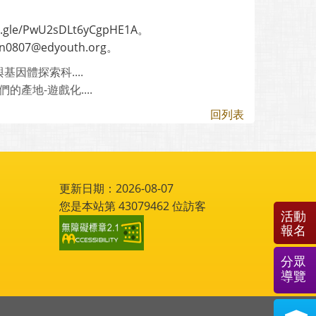
e/PwU2sDLt6yCgpHE1A。
7@edyouth.org。
體探索科....
產地-遊戲化....
回列表
更新日期：2026-08-07
您是本站第
43079462
位訪客
活動
報名
分眾
導覽