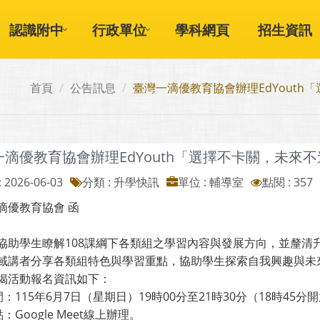
認識附中
行政單位
學科網頁
招生資訊
首頁
公告訊息
臺灣一滴優教育協會辦理EdYout
一滴優教育協會辦理EdYouth「選擇不卡關，未來
 2026-06-03
分類 : 升學快訊
單位 : 輔導室
點閱 : 357
滴優教育協會 函
協助學生瞭解108課綱下各類組之學習內容與發展方向，並釐清
域講者分享各類組特色與學習重點，協助學生探索自我興趣與未
揭活動報名資訊如下：
間：115年6月7日（星期日）19時00分至21時30分（18時45
點：Google Meet線上辦理。