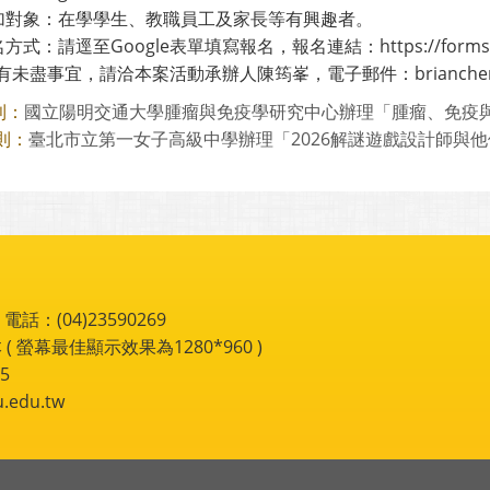
參加對象：在學學生、教職員工及家長等有興趣者。
名方式：請逕至Google表單填寫報名，報名連結：https://forms.gl
未盡事宜，請洽本案活動承辦人陳筠峯，電子郵件：brianchen080
國立陽明交通大學腫瘤與免疫學研究中心辦理「腫瘤、免疫與基因
則：
臺北市立第一女子高級中學辦理「2026解謎遊戲設計師與他們的
則：
：(04)23590269
 ( 螢幕最佳顯示效果為1280*960 )
5
du.tw