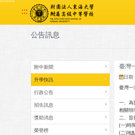
跳到主要內容區塊
:::
公告訊息
臺灣
附中新聞
日期 :
升學快訊
臺灣一
行政公告
一、為
招生訊息
相關領
獎助消息
二、旨
(一)時
榮譽榜
(二)地