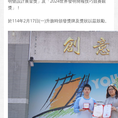
明暨設計展金獎」及「2024世界發明簡報技巧競賽銀
獎」！
於114年2月17日(一)升旗時頒發獎牌及獎狀以茲鼓勵。