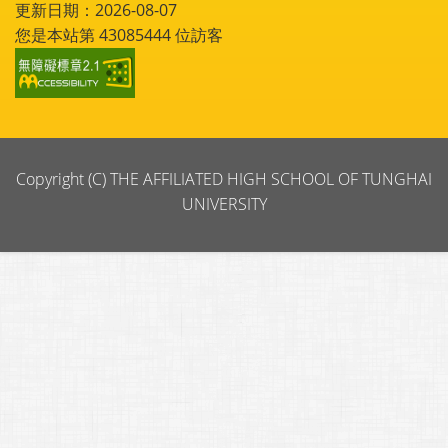
更新日期：2026-08-07
您是本站第
43085444
位訪客
Copyright (C) THE AFFILIATED HIGH SCHOOL OF TUNGHAI
UNIVERSITY