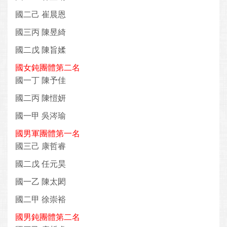
國二己 崔晨恩
國三丙 陳昱綺
國二戊 陳旨媃
國女鈍團體第二名
國一丁 陳予佳
國二丙 陳愷妍
國一甲 吳涔瑜
國男軍團體第一名
國三己 康哲睿
國二戊 任元昊
國一乙 陳太閎
國二甲 徐崇裕
國男鈍團體第二名