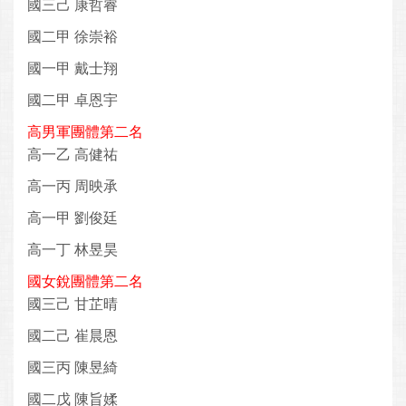
國三己 康哲睿
國二甲 徐崇裕
國一甲 戴士翔
國二甲 卓恩宇
高男軍團體第二名
高一乙 高健祐
高一丙 周映承
高一甲 劉俊廷
高一丁 林昱昊
國女銳團體第二名
國三己 甘芷晴
國二己 崔晨恩
國三丙 陳昱綺
國二戊 陳旨媃