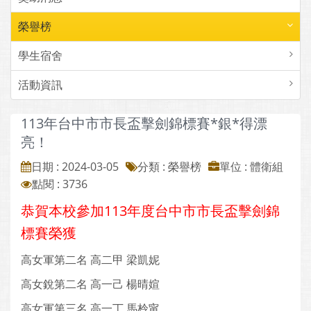
榮譽榜
學生宿舍
活動資訊
113年台中市市長盃擊劍錦標賽*銀*得漂
亮！
日期 : 2024-03-05
分類 : 榮譽榜
單位 : 體衛組
點閱 : 3736
恭賀本校參加113年度台中市市長盃擊劍錦
標賽榮獲
高女軍第二名 高二甲 梁凱妮
高女銳第二名 高一己 楊晴媗
高女軍第三名 高一丁 馬柃甯