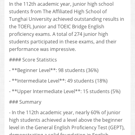
In the 112th academic year, junior high school
students from The Affiliated High School of
Tunghai University achieved outstanding results in
the TOEFL Junior and TOEIC Bridge English
proficiency exams. A total of 274 junior high
students participated in these exams, and their
performance was impressive.
#### Score Statistics
- **Beginner Level**: 98 students (36%)
- **Intermediate Level**: 49 students (18%)
- **Upper Intermediate Level**: 15 students (5%)
### Summary
- In the 112th academic year, nearly 60% of junior
high students achieved a level above the beginner
level in the General English Proficiency Test (GEPT),