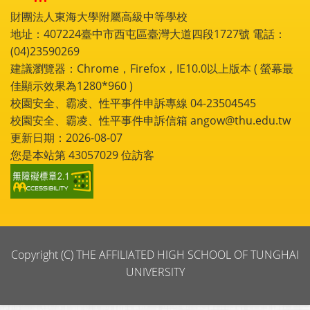
財團法人東海大學附屬高級中等學校
地址：407224臺中市西屯區臺灣大道四段1727號 電話：
(04)23590269
建議瀏覽器：Chrome，Firefox，IE10.0以上版本 ( 螢幕最
佳顯示效果為1280*960 )
校園安全、霸凌、性平事件申訴專線 04-23504545
校園安全、霸凌、性平事件申訴信箱 angow@thu.edu.tw
更新日期：2026-08-07
您是本站第
43057029
位訪客
Copyright (C) THE AFFILIATED HIGH SCHOOL OF TUNGHAI
UNIVERSITY