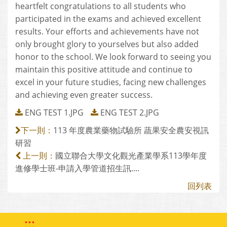
heartfelt congratulations to all students who
participated in the exams and achieved excellent
results. Your efforts and achievements have not
only brought glory to yourselves but also added
honor to the school. We look forward to seeing you
maintain this positive attitude and continue to
excel in your future studies, facing new challenges
and achieving even greater success.
ENG TEST 1.JPG
ENG TEST 2.JPG
113 年度農業藥物試驗所 蔬果安全農安視訊
下一則：
研習
國立聯合大學文化觀光產業學系113學年度
上一則：
進修學士班-申請入學管道招生訊....
回列表
:::