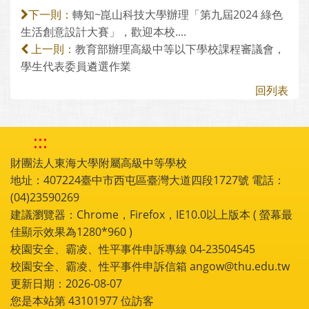
轉知~崑山科技大學辦理「第九屆2024 綠色
下一則：
生活創意設計大賽」，歡迎本校....
教育部辦理高級中等以下學校課程審議會，
上一則：
學生代表委員遴選作業
回列表
:::
財團法人東海大學附屬高級中等學校
地址：407224臺中市西屯區臺灣大道四段1727號 電話：
(04)23590269
建議瀏覽器：Chrome，Firefox，IE10.0以上版本 ( 螢幕最
佳顯示效果為1280*960 )
校園安全、霸凌、性平事件申訴專線 04-23504545
校園安全、霸凌、性平事件申訴信箱 angow@thu.edu.tw
更新日期：2026-08-07
您是本站第
43101977
位訪客