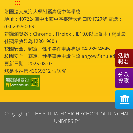
:::
財團法人東海大學附屬高級中等學校
地址：407224臺中市西屯區臺灣大道四段1727號 電話：
(04)23590269
建議瀏覽器：Chrome，Firefox，IE10.0以上版本 ( 螢幕最
佳顯示效果為1280*960 )
校園安全、霸凌、性平事件申訴專線 04-23504545
活動
校園安全、霸凌、性平事件申訴信箱 angow@thu.edu.tw
報名
更新日期：2026-08-07
您是本站第
43069312
位訪客
分眾
導覽
Copyright (C) THE AFFILIATED HIGH SCHOOL OF TUNGHAI
UNIVERSITY