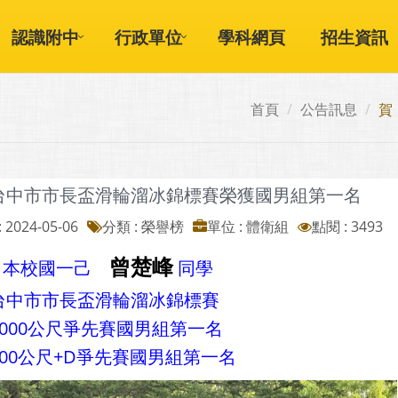
認識附中
行政單位
學科網頁
招生資訊
首頁
公告訊息
賀
台中市市長盃滑輪溜冰錦標賽榮獲國男組第一名
 2024-05-06
分類 : 榮譽榜
單位 : 體衛組
點閱 : 3493
曾楚峰
！
本校國一己
同學
台中市市長盃滑輪溜冰錦標賽
1000公尺爭先賽國男組第一名
00公尺+D爭先賽國男組第一名