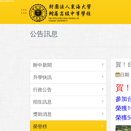
跳到主要內容區塊
:::
公告訊息
賀！
附中新聞
日期 :
升學快訊
賀
行政公告
參加
招生訊息
榮獲
獎助消息
榮獲5
榮譽榜