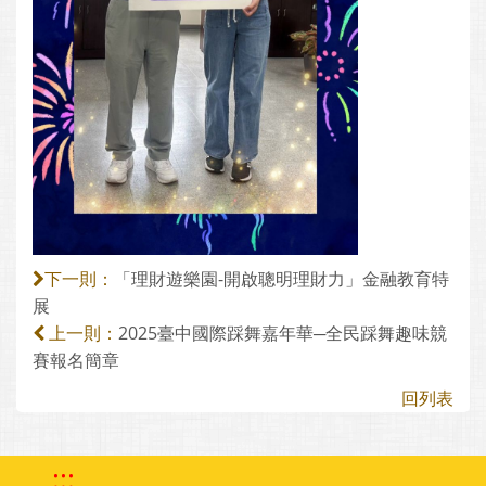
「理財遊樂園-開啟聰明理財力」金融教育特
下一則：
展
2025臺中國際踩舞嘉年華─全民踩舞趣味競
上一則：
賽報名簡章
回列表
:::