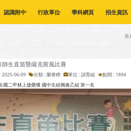
認識附中
行政單位
學科網頁
招生資訊
首
市師生直笛暨薩克斯風比賽
 2025-06-09
分類 : 榮譽榜
單位 : 訓育組
點閱 : 1894
生國二甲林上捷榮獲 國中生組獨奏乙組 第一名