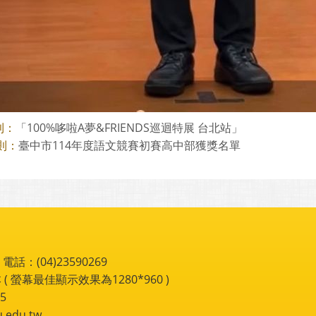
「100%哆啦A夢&FRIENDS巡迴特展 台北站」
則：
臺中市114年度語文競賽初賽高中部獲獎名單
則：
：(04)23590269
 ( 螢幕最佳顯示效果為1280*960 )
5
du.tw