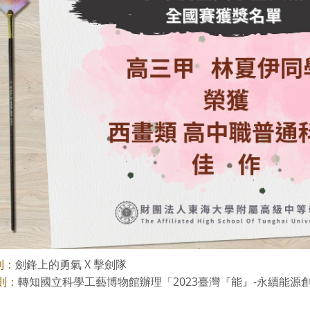
劍鋒上的勇氣 X 擊劍隊
則：
轉知國立科學工藝博物館辦理「2023臺灣『能』-永續能源
則：