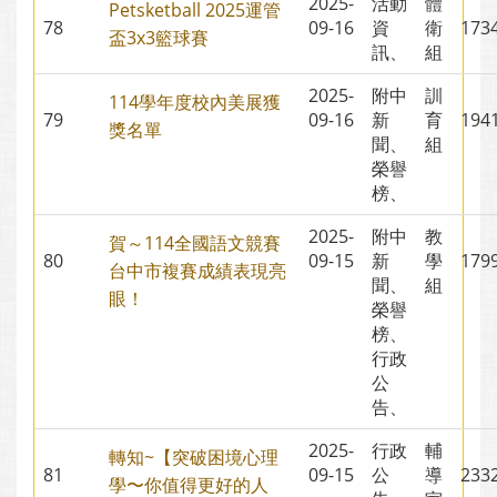
2025-
活動
體
Petsketball 2025運管
78
09-16
資
衛
17
盃3x3籃球賽
訊、
組
2025-
附中
訓
114學年度校內美展獲
79
09-16
新
育
19
獎名單
聞、
組
榮譽
榜、
2025-
附中
教
賀～114全國語文競賽
80
09-15
新
學
17
台中市複賽成績表現亮
聞、
組
眼！
榮譽
榜、
行政
公
告、
2025-
行政
輔
轉知~【突破困境心理
81
09-15
公
導
23
學〜你值得更好的人