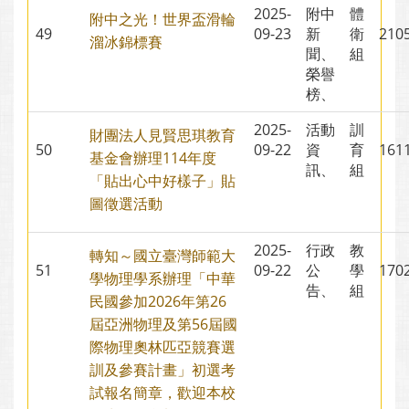
2025-
附中
體
附中之光！世界盃滑輪
49
09-23
新
衛
21
溜冰錦標賽
聞、
組
榮譽
榜、
2025-
活動
訓
財團法人見賢思琪教育
50
09-22
資
育
16
基金會辦理114年度
訊、
組
「貼出心中好樣子」貼
圖徵選活動
2025-
行政
教
轉知～國立臺灣師範大
51
09-22
公
學
17
學物理學系辦理「中華
告、
組
民國參加2026年第26
屆亞洲物理及第56屆國
際物理奧林匹亞競賽選
訓及參賽計畫」初選考
試報名簡章，歡迎本校