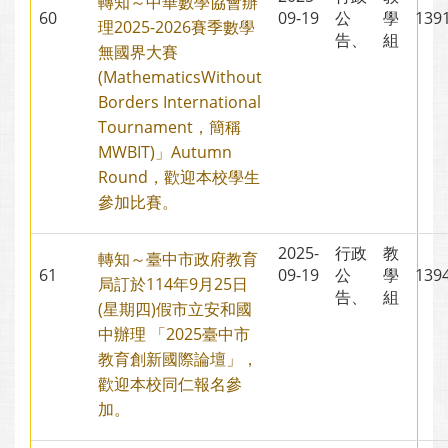
轉知～中華數學協會辦
60
09-19
公
學
13
理2025-2026賽季數學
告、
組
無國界大賽
(MathematicsWithout
Borders International
Tournament，簡稱
MWBIT)」Autumn
Round，歡迎本校學生
參加比賽。
2025-
行政
教
轉知～臺中市政府教育
61
09-19
公
學
13
局訂於114年9月25日
告、
組
(星期四)假市立安和國
中辦理 「2025臺中市
教育創新國際論壇」，
歡迎本校同仁報名參
加。