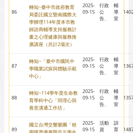
2025-
行政
輔
轉知~臺中市政府教育
86
09-15
公
導
14
局委託國立暨南國際大
告、
室
學辦理114年度本市教
師諮商輔導支持服務計
畫之心理健康與服務推
廣講座（共計2場次）
2025-
行政
輔
轉知~「臺中市國民中
87
09-15
公
導
13
學職業試探與體驗示範
告、
室
中心」
2025-
行政
輔
轉知~114學年度生命教
88
09-15
公
導
13
育學科中心「同理心與
告、
室
善意溝通工作坊」
2025-
活動
訓
國立台灣交響樂團「校
89
09-15
資
育
14
園購票優惠暨百元學生