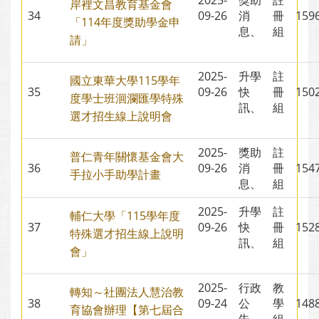
2025-
獎助
註
岸裡文昌教育基金會
34
09-26
消
冊
15
「114年度獎助學金申
息、
組
請」
2025-
升學
註
國立東華大學115學年
35
09-26
快
冊
15
度學士班洄瀾匯學特殊
訊、
組
選才招生線上說明會
2025-
獎助
註
普仁青年關懷基金會大
36
09-26
消
冊
15
手拉小手助學計畫
息、
組
2025-
升學
註
輔仁大學「115學年度
37
09-26
快
冊
15
特殊選才招生線上說明
訊、
組
會」
2025-
行政
教
轉知～社團法人慧治教
38
09-24
公
學
14
育協會辦理【第七屆合