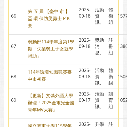
2025-
活動
體
第 五 屆 【臺中 市 】
66
09-18
資
衛
15
盃 環 保防災勇士 P K
訊、
組
賽
2025-
獎助
註
勞動部114學年度第1學
67
09-18
消
冊
13
期「失業勞工子女就學
息、
組
補助」
2025-
活動
體
114年環境知識競賽臺
68
09-18
資
衛
15
中市初賽
訊、
組
2025-
活動
訓
【更新】文藻外語大學
69
09-17
資
育
10
辦理『2025金電光全國
訊、
組
青年MV大賽』
2025-
升學
註
國立臺東大學115學年