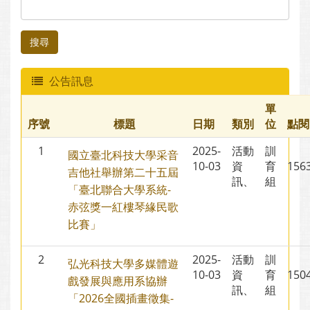
搜尋
公告訊息
單
序號
標題
日期
類別
位
點閱
1
2025-
活動
訓
國立臺北科技大學采音
10-03
資
育
15
吉他社舉辦第二十五屆
訊、
組
「臺北聯合大學系統-
赤弦獎一紅樓琴緣民歌
比賽」
2
2025-
活動
訓
弘光科技大學多媒體遊
10-03
資
育
15
戲發展與應用系協辦
訊、
組
「2026全國插畫徵集-