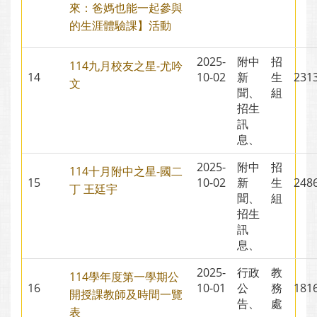
來：爸媽也能一起參與
的生涯體驗課】活動
2025-
附中
招
114九月校友之星-尤吟
14
10-02
新
生
23
文
聞、
組
招生
訊
息、
2025-
附中
招
114十月附中之星-國二
15
10-02
新
生
24
丁 王廷宇
聞、
組
招生
訊
息、
2025-
行政
教
114學年度第一學期公
16
10-01
公
務
18
開授課教師及時間一覽
告、
處
表