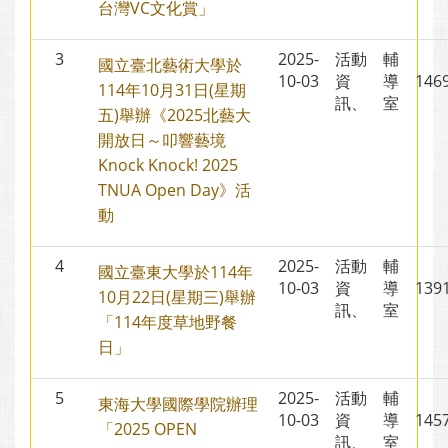
台灣VC文化賞」
3
2025-
活動
輔
國立臺北藝術大學於
10-03
資
導
14
114年10月31日(星期
訊、
室
五)舉辦《2025北藝大
開放日～叩響藝境
Knock Knock! 2025
TNUA Open Day》活
動
4
2025-
活動
輔
國立臺東大學於114年
10-03
資
導
13
10月22日(星期三)舉辦
訊、
室
「114年度草地野餐
日」
5
2025-
活動
輔
東海大學國際學院辦理
10-03
資
導
14
「2025 OPEN
訊、
室