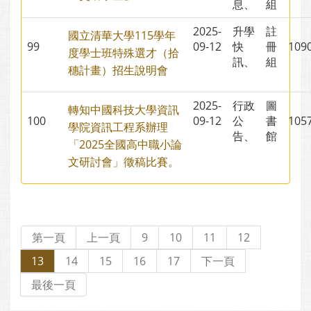
息、
組
2025-
升學
註
國立清華大學115學年
99
09-12
快
冊
10
度學士班特殊選才（拾
訊、
組
穗計畫）招生說明會
2025-
行政
圖
轉知中國科技大學資訊
100
09-12
公
書
10
學院資訊工程系辦理
告、
館
「2025全國高中職小論
文研討會」徵稿比賽。
第一頁
上一頁
9
10
11
12
13
14
15
16
17
下一頁
最後一頁