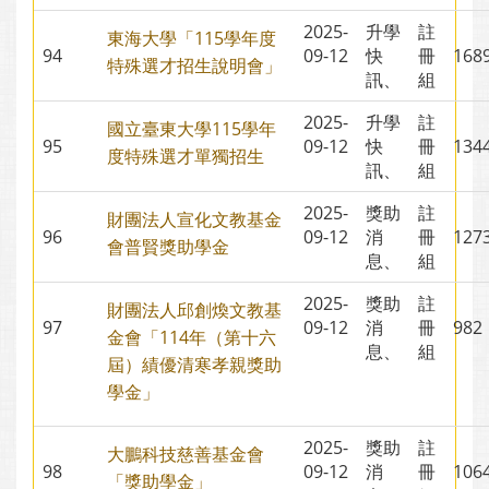
2025-
升學
註
東海大學「115學年度
94
09-12
快
冊
16
特殊選才招生說明會」
訊、
組
2025-
升學
註
國立臺東大學115學年
95
09-12
快
冊
13
度特殊選才單獨招生
訊、
組
2025-
獎助
註
財團法人宣化文教基金
96
09-12
消
冊
12
會普賢獎助學金
息、
組
2025-
獎助
註
財團法人邱創煥文教基
97
09-12
消
冊
98
金會「114年（第十六
息、
組
屆）績優清寒孝親獎助
學金」
2025-
獎助
註
大鵬科技慈善基金會
98
09-12
消
冊
10
「獎助學金」