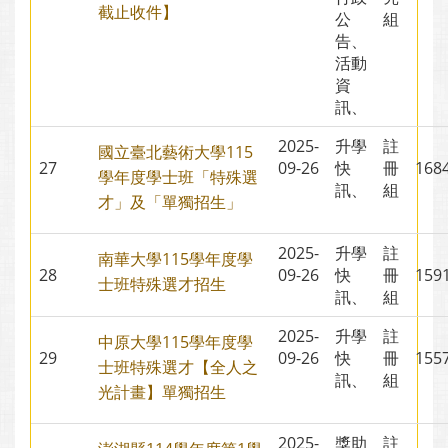
截止收件】
公
組
告、
活動
資
訊、
2025-
升學
註
國立臺北藝術大學115
27
09-26
快
冊
16
學年度學士班「特殊選
訊、
組
才」及「單獨招生」
2025-
升學
註
南華大學115學年度學
28
09-26
快
冊
15
士班特殊選才招生
訊、
組
2025-
升學
註
中原大學115學年度學
29
09-26
快
冊
15
士班特殊選才【全人之
訊、
組
光計畫】單獨招生
2025-
獎助
註