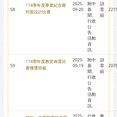
2025-
附中
訓
114學年度畢業紀念冊
58
09-20
新
育
22
封面設計比賽
聞、
組
行政
公
告、
活動
資
訊、
2025-
附中
訓
114學年度教室佈置比
59
09-19
新
育
20
賽獲獎班級
聞、
組
行政
公
告、
活動
資
訊、
2025-
行政
教