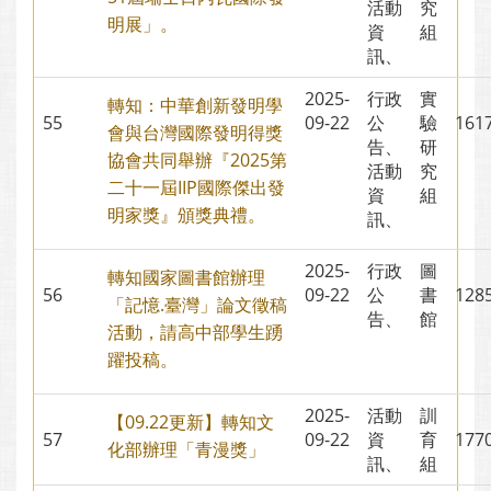
活動
究
明展」。
資
組
訊、
2025-
行政
實
轉知：中華創新發明學
55
09-22
公
驗
16
會與台灣國際發明得獎
告、
研
協會共同舉辦『2025第
活動
究
二十一屆IIP國際傑出發
資
組
明家獎』頒獎典禮。
訊、
2025-
行政
圖
轉知國家圖書館辦理
56
09-22
公
書
12
「記憶.臺灣」論文徵稿
告、
館
活動，請高中部學生踴
躍投稿。
2025-
活動
訓
【09.22更新】轉知文
57
09-22
資
育
17
化部辦理「青漫獎」
訊、
組