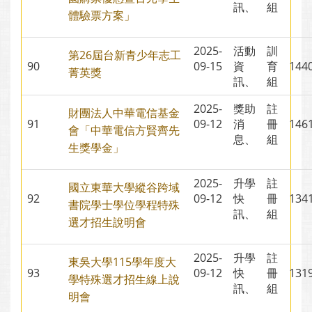
訊、
組
體驗票方案」
2025-
活動
訓
第26屆台新青少年志工
90
09-15
資
育
14
菁英獎
訊、
組
2025-
獎助
註
財團法人中華電信基金
91
09-12
消
冊
14
會「中華電信方賢齊先
息、
組
生獎學金」
2025-
升學
註
國立東華大學縱谷跨域
92
09-12
快
冊
13
書院學士學位學程特殊
訊、
組
選才招生說明會
2025-
升學
註
東吳大學115學年度大
93
09-12
快
冊
13
學特殊選才招生線上說
訊、
組
明會