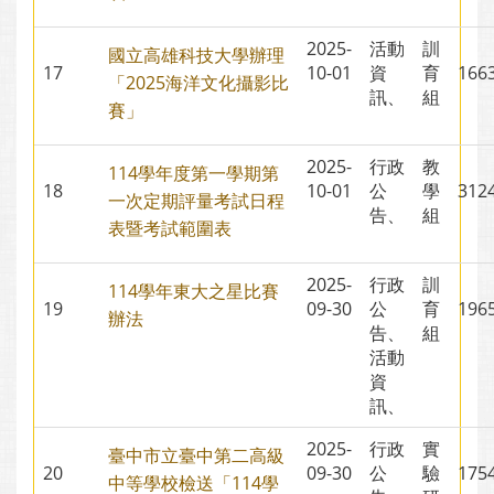
2025-
活動
訓
國立高雄科技大學辦理
17
10-01
資
育
16
「2025海洋文化攝影比
訊、
組
賽」
2025-
行政
教
114學年度第一學期第
18
10-01
公
學
31
一次定期評量考試日程
告、
組
表暨考試範圍表
2025-
行政
訓
114學年東大之星比賽
19
09-30
公
育
19
辦法
告、
組
活動
資
訊、
2025-
行政
實
臺中市立臺中第二高級
20
09-30
公
驗
17
中等學校檢送「114學