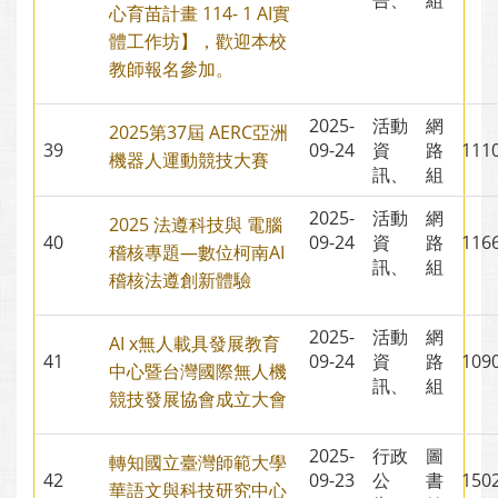
告、
組
心育苗計畫 114- 1 AI實
體工作坊】，歡迎本校
教師報名參加。
2025-
活動
網
2025第37屆 AERC亞洲
39
09-24
資
路
11
機器人運動競技大賽
訊、
組
2025-
活動
網
2025 法遵科技與 電腦
40
09-24
資
路
11
稽核專題—數位柯南AI
訊、
組
稽核法遵創新體驗
2025-
活動
網
AI x無人載具發展教育
41
09-24
資
路
10
中心暨台灣國際無人機
訊、
組
競技發展協會成立大會
2025-
行政
圖
轉知國立臺灣師範大學
42
09-23
公
書
15
華語文與科技研究中心