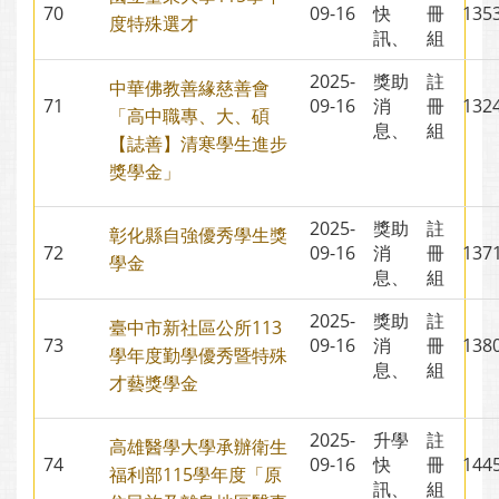
70
09-16
快
冊
13
度特殊選才
訊、
組
2025-
獎助
註
中華佛教善緣慈善會
71
09-16
消
冊
13
「高中職專、大、碩
息、
組
【誌善】清寒學生進步
獎學金」
2025-
獎助
註
彰化縣自強優秀學生獎
72
09-16
消
冊
13
學金
息、
組
2025-
獎助
註
臺中市新社區公所113
73
09-16
消
冊
13
學年度勤學優秀暨特殊
息、
組
才藝獎學金
2025-
升學
註
高雄醫學大學承辦衛生
74
09-16
快
冊
14
福利部115學年度「原
訊、
組