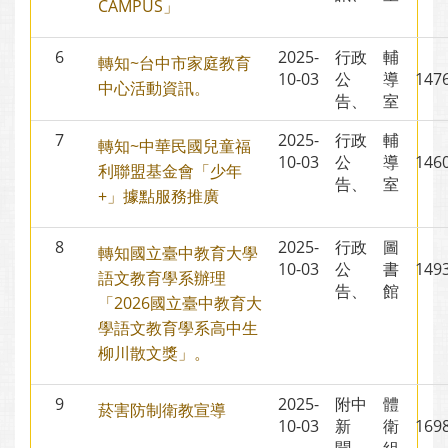
CAMPUS」
6
2025-
行政
輔
轉知~台中市家庭教育
10-03
公
導
14
中心活動資訊。
告、
室
7
2025-
行政
輔
轉知~中華民國兒童福
10-03
公
導
14
利聯盟基金會「少年
告、
室
+」據點服務推廣
8
2025-
行政
圖
轉知國立臺中教育大學
10-03
公
書
14
語文教育學系辦理
告、
館
「2026國立臺中教育大
學語文教育學系高中生
柳川散文獎」。
9
2025-
附中
體
菸害防制衛教宣導
10-03
新
衛
16