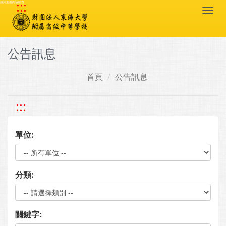
:::
跳到主要內容區塊
Togg
navi
公告訊息
首頁
公告訊息
:::
單位:
分類:
關鍵字: