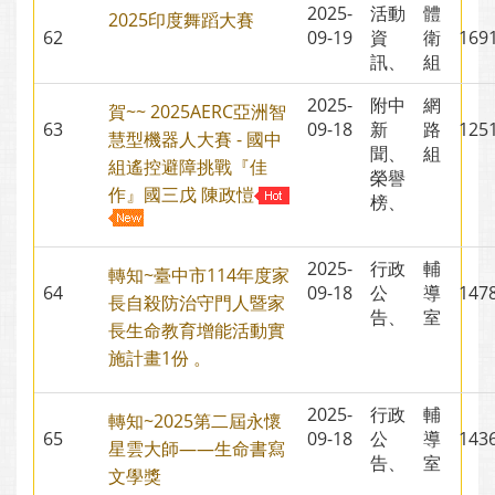
2025-
活動
體
2025印度舞蹈大賽
62
09-19
資
衛
16
訊、
組
2025-
附中
網
賀~~ 2025AERC亞洲智
63
09-18
新
路
12
慧型機器人大賽 - 國中
聞、
組
組遙控避障挑戰『佳
榮譽
作』國三戊 陳政愷
榜、
2025-
行政
輔
轉知~臺中市114年度家
64
09-18
公
導
14
長自殺防治守門人暨家
告、
室
長生命教育增能活動實
施計畫1份 。
2025-
行政
輔
轉知~2025第二屆永懷
65
09-18
公
導
14
星雲大師——生命書寫
告、
室
文學獎