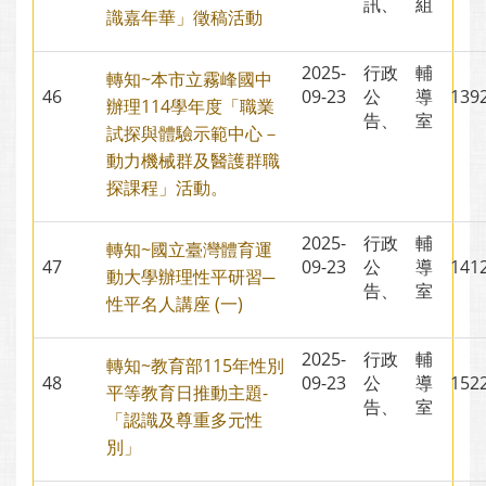
訊、
組
識嘉年華」徵稿活動
2025-
行政
輔
轉知~本市立霧峰國中
46
09-23
公
導
13
辦理114學年度「職業
告、
室
試探與體驗示範中心－
動力機械群及醫護群職
探課程」活動。
2025-
行政
輔
轉知~國立臺灣體育運
47
09-23
公
導
14
動大學辦理性平研習─
告、
室
性平名人講座 (一)
2025-
行政
輔
轉知~教育部115年性別
48
09-23
公
導
15
平等教育日推動主題-
告、
室
「認識及尊重多元性
別」