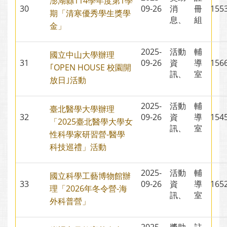
澎湖縣114學年度第1學
30
09-26
消
冊
15
期「清寒優秀學生獎學
息、
組
金」
2025-
活動
輔
國立中山大學辦理
31
09-26
資
導
15
｢OPEN HOUSE 校園開
訊、
室
放日｣活動
2025-
活動
輔
臺北醫學大學辦理
32
09-26
資
導
15
「2025臺北醫學大學女
訊、
室
性科學家研習營-醫學
科技巡禮」活動
2025-
活動
輔
國立科學工藝博物館辦
33
09-26
資
導
16
理「2026年冬令營-海
訊、
室
外科普營」