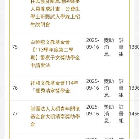
住民族及離島地區醫事
人員養成計畫」公費生
學士班甄試入學線上招
生說明會
2025-
獎助
註
白曉燕文教基金會
75
09-16
消
冊
13
【113學年度第二學
息、
組
期】警察子女獎助學金
申請辦法
2025-
獎助
註
祥和文教基金會114年
76
09-16
消
冊
13
「優秀清寒獎學金」
息、
組
2025-
獎助
註
財團法人大碩青年關懷
77
09-16
消
冊
14
基金會大碩清寒獎助學
息、
組
金