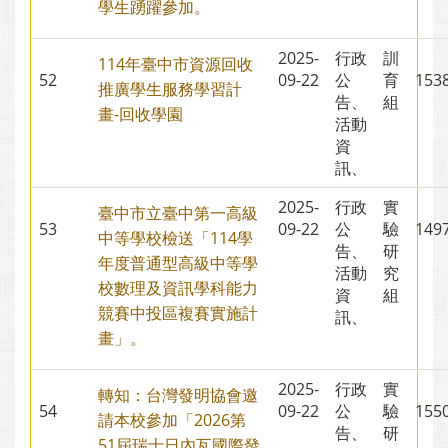
學生踴躍參加。
2025-
行政
訓
114年臺中市資源回收
52
09-22
公
育
15
推廣學生服務學習計
告、
組
畫-回收學園
活動
資
訊、
2025-
行政
實
臺中市立臺中第一高級
53
09-22
公
驗
14
中等學校檢送「114學
告、
研
年度普通型高級中等學
活動
究
校數理及資訊學科能力
資
組
競賽中投區複賽實施計
訊、
畫」。
2025-
行政
實
轉知：台灣發明協會邀
54
09-22
公
驗
15
請本校參加「2026第
告、
研
51屆瑞士日內瓦國際發