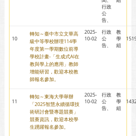
聞、
組
行政
公
告、
2025-
行政
教
轉知～臺中市立文華高
10
10-02
公
學
15
級中等學校辦理114學
告、
組
年度第一學期數位前導
學校計畫-「生成式AI在
教與學上的應用」教師
增能研習，歡迎本校教
師報名參加。
2025-
行政
教
轉知～東海大學舉辦
11
10-02
公
學
14
「2025智慧永續循環技
告、
組
術研討會暨專題競賽」
競賽資訊，歡迎本校學
生踴躍報名參加。