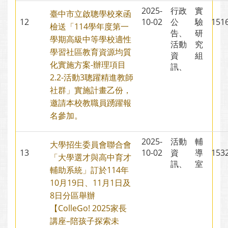
2025-
行政
實
臺中市立啟聰學校來函
12
10-02
公
驗
15
檢送「114學年度第一
告、
研
學期高級中等學校適性
活動
究
學習社區教育資源均質
資
組
化實施方案-辦理項目
訊、
2.2-活動3聰躍精進教師
社群」實施計畫乙份，
邀請本校教職員踴躍報
名參加。
2025-
活動
輔
大學招生委員會聯合會
13
10-02
資
導
15
「大學選才與高中育才
訊、
室
輔助系統」訂於114年
10月19日、11月1日及
8日分區舉辦
【ColleGo! 2025家長
講座–陪孩子探索未