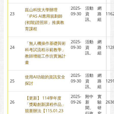
2025-
活動
網
崑山科技大學辦理
23
09-30
資
路
11
「iPAS AI應用規劃師
訊、
組
(初階)證照班」推廣教
育課程
2025-
活動
網
「無人機操作基礎與術
24
09-30
資
路
11
科考試流程示範教學」
訊、
組
教師增能工作坊實施計
畫
2025-
活動
網
使用AI功能的資訊安全
25
09-30
資
路
12
探討
訊、
組
2025-
附中
實
【更新】 114學年度
26
09-26
新
驗
26
「獎勵創新課程作品」
聞、
研
競賽辦法【115.01.23
行政
究