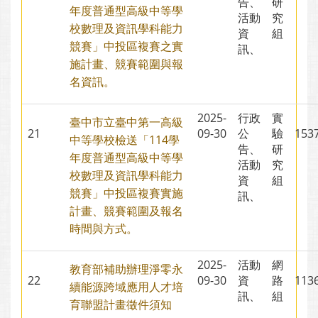
告、
研
年度普通型高級中等學
活動
究
校數理及資訊學科能力
資
組
競賽」中投區複賽之實
訊、
施計畫、競賽範圍與報
名資訊。
2025-
行政
實
臺中市立臺中第一高級
21
09-30
公
驗
15
中等學校檢送「114學
告、
研
年度普通型高級中等學
活動
究
校數理及資訊學科能力
資
組
競賽」中投區複賽實施
訊、
計畫、競賽範圍及報名
時間與方式。
2025-
活動
網
教育部補助辦理淨零永
22
09-30
資
路
11
續能源跨域應用人才培
訊、
組
育聯盟計畫徵件須知