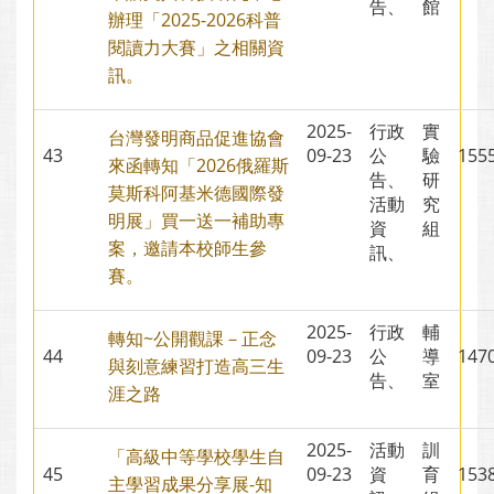
告、
館
辦理「2025-2026科普
閱讀力大賽」之相關資
訊。
2025-
行政
實
台灣發明商品促進協會
43
09-23
公
驗
15
來函轉知「2026俄羅斯
告、
研
莫斯科阿基米德國際發
活動
究
明展」買一送一補助專
資
組
案，邀請本校師生參
訊、
賽。
2025-
行政
輔
轉知~公開觀課－正念
44
09-23
公
導
14
與刻意練習打造高三生
告、
室
涯之路
2025-
活動
訓
「高級中等學校學生自
45
09-23
資
育
15
主學習成果分享展-知