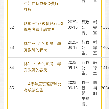
告、
室
生】自我成長免費線上
課程
2025-
行政
輔
轉知~生命教育與SEL引
82
09-15
公
導
13
導思考線上讀書會
告、
室
2025-
行政
輔
轉知~生命的圓滿—尋
83
09-15
公
導
14
覓教師的春天
告、
室
2025-
行政
輔
轉知~生命的圓滿—尋
84
09-15
公
導
14
覓教師的春天
告、
室
2025-
附中
體
114學年度班際籃球比
85
09-15
新
衛
20
賽成績公告
聞、
組
榮譽
榜、