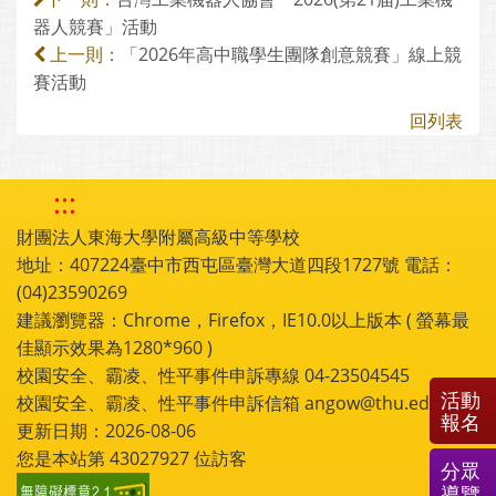
器人競賽」活動
「2026年高中職學生團隊創意競賽」線上競
上一則：
賽活動
回列表
:::
財團法人東海大學附屬高級中等學校
地址：407224臺中市西屯區臺灣大道四段1727號 電話：
(04)23590269
建議瀏覽器：Chrome，Firefox，IE10.0以上版本 ( 螢幕最
佳顯示效果為1280*960 )
校園安全、霸凌、性平事件申訴專線 04-23504545
活動
校園安全、霸凌、性平事件申訴信箱 angow@thu.edu.tw
報名
更新日期：2026-08-06
您是本站第
43027927
位訪客
分眾
導覽