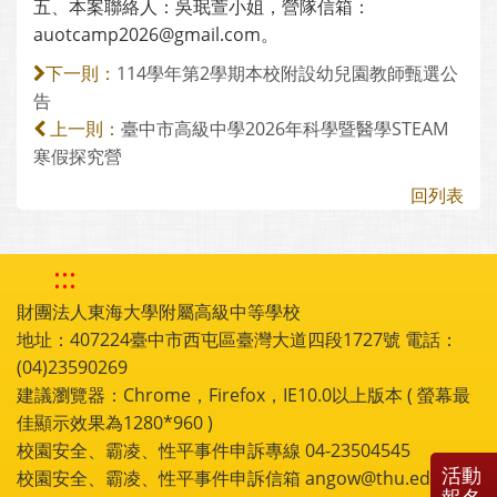
五、本案聯絡人：吳珉萱小姐，營隊信箱：
auotcamp2026@gmail.com。
114學年第2學期本校附設幼兒園教師甄選公
下一則：
告
臺中市高級中學2026年科學暨醫學STEAM
上一則：
寒假探究營
回列表
:::
財團法人東海大學附屬高級中等學校
地址：407224臺中市西屯區臺灣大道四段1727號 電話：
(04)23590269
建議瀏覽器：Chrome，Firefox，IE10.0以上版本 ( 螢幕最
佳顯示效果為1280*960 )
校園安全、霸凌、性平事件申訴專線 04-23504545
活動
校園安全、霸凌、性平事件申訴信箱 angow@thu.edu.tw