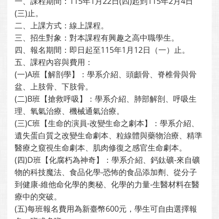
一、課程期間：115年1月22日(四)起到115年2月4日
(三)止。
二、上課方式：線上課程。
三、招生對象：對本課程有興趣之高中職學生。
四、報名期間：即日起至115年1月12日（一）止。
五、課程內容與費用：
(一)A班【解剖學】：學系介紹、頭顱骨、脊椎骨與骨
盆、上肢骨、下肢骨。
(二)B班【搶救呼吸】：學系介紹、肺部解剖、呼吸生
理、氧氣治療、機械通氣治療。
(三)C班【生命的演員-改變生命之劇本】：學系介紹、
遺失蛋白質之改變生命劇本、粒線體與藥物治療、精準
醫療之窺視生命劇本、肌肉修復之感官生命劇本。
(四)D班【化腐朽為神奇】：學系介紹、鈣鈦礦-來自礦
物的科技魔法、食品化學-恐怖的食品添加劑、從分子
到健康-維他命化學的奧秘、化學的力量-生醫材料在醫
療中的突破。
(五)每班報名費用為新臺幣600元，學生可自由選擇報