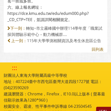
名一班或多班。
六、線上報名網址：
https://dce.kmu.edu.tw/edu/edum000.php?
_CD_CTP=TEE，並請詳閱相關規定。
轉知~市立霧峰國中辦理114學年度「職業試
下一則：
探與體驗示範中心－動力機械群....
115年大學學測相關資訊及考生休息區公告
上一則：
回列表
:::
財團法人東海大學附屬高級中等學校
地址：407224臺中市西屯區臺灣大道四段1727號 電話：
(04)23590269
建議瀏覽器：Chrome，Firefox，IE10.0以上版本 ( 螢幕最
佳顯示效果為1280*960 )
校園安全、霸凌、性平事件申訴專線 04-23504545