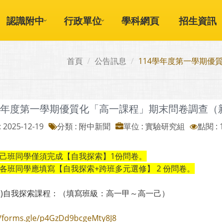
認識附中
行政單位
學科網頁
招生資訊
首頁
公告訊息
114學年度第一學期優
4學年度第一學期優質化「高一課程」期末問卷調查（新
 2025-12-19
分類 : 附中新聞
單位 : 實驗研究組
點閱 : 
一己班同學僅須完成【自我探索】1份問卷。
餘各班同學應填寫【自我探索+跨班多元選修】 2 份問卷。
(原班)自我探索課程：（填寫班級：高一甲～高一己）
//forms.gle/p4GzDd9bcgeMty8J8