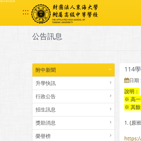
跳到主要內容區塊
:::
公告訊息
11
附中新聞
日期 :
升學快訊
說明：
行政公告
※ 高
※ 其
招生訊息
獎助消息
1. 
榮譽榜
https: