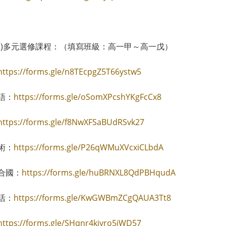
(跨班)多元選修課程：（填寫班級：高一甲～高一戊）
https://forms.gle/n8TEcpgZ5T66ystw5
語：
https://forms.gle/oSomXPcshYKgFcCx8
https://forms.gle/f8NwXFSaBUdRSvk27
術：
https://forms.gle/P26qWMuXVcxiCLbdA
合國：
https://forms.gle/huBRNXL8QdPBHqudA
活：
https://forms.gle/KwGWBmZCgQAUA3Tt8
https://forms.gle/SHqnr4kjyro5iWD57