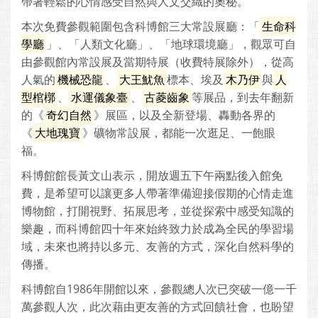
帶著輕鬆的心情感受自然與人文交織的奧秘。
本次免費參觀範圍包含科博館三大常設展廳：「
生命科
學廳
」、「人類文化廳」、「地球環境廳」，觀眾可自
由參觀館內常設展及當期特展（收費特展除外），從高
人氣的
機械恐龍
、
大王魷魚
標本、埃及
木乃伊
與
人
型棺槨
、
水運儀象臺
、
古菱齒象
等展品，到去年翻新
的《
奇幻自然
》展區，以及全新登場、轟動各界的
《
大地瑰寶
》礦物常設展，都能一次逛足、一飽眼
福。
科博館館長黃文山表示，開放週五下午兩點後入館免
費，是希望可以讓更多人帶著準備迎接假期的心情走進
博物館，打開視野、拓展思考，並從探索中感受知識的
樂趣，而科博館四十年來始終致力於成為全民的學習場
域，未來也將持以多元、友善的方式，深化自然科學的
傳播。
科博館自1986年開館以來，參觀總人次已突破一億一千
萬參觀人次，此次藉由更友善的方式回饋社會，也盼望