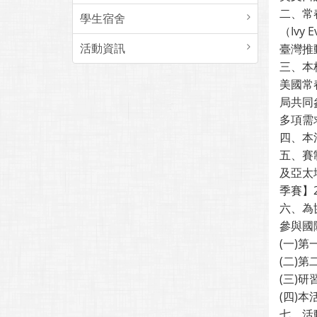
二、常
學生宿舍
（Iv
活動資訊
臺灣推
三、本校
美國常
局共同
多項需
四、本
五、賽制
及亞太地
季賽】
六、為
參與國
(一)第
(二)第
(三)研習
(四)本活
七、活動期