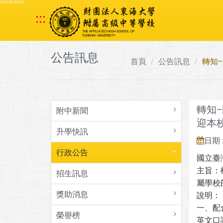
跳到主要內容區塊
:::
公告訊息
首頁
公告訊息
轉知
轉知
附中新聞
迎本
升學快訊
日期 :
行政公告
國立臺
主旨：
招生訊息
屬學校
獎助消息
說明：
一、配
榮譽榜
英文口