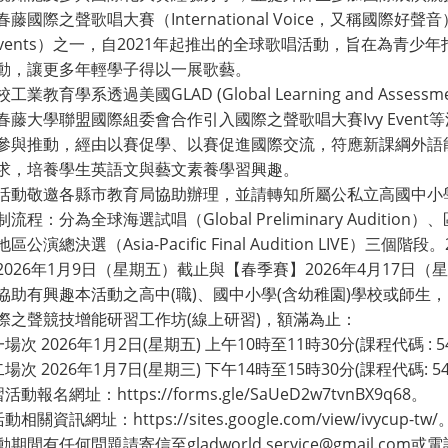
春藤國際之聲歌唱大賽（International Voice，又稱國
y Events）之一，自2021年起推出的全球歌唱活動，旨在為青
動，讓更多年輕學子得以一展歌藝。
工業教育學系透過美國GLAD (Global Learning and Asses
春藤大學聯盟國際組委會合作引入國際之聲歌唱大賽Ivy Even
參與推動，經由以賽促學、以賽促進國際交流，符應新課綱外語
求，培養學生英語文與藝文素養學習興趣。
活動敬邀各縣市教育局協助辦理，並請轉知所屬公私立高國中小
流程：分為全球海選試唱（Global Preliminary Audition）、區
區公演總決選（Asia-Pacific Final Audition LIVE
2026年1月9日（星期五）截止與【春季賽】2026年4月17日（
協助有興趣本活動之高中(職)、國中小學(含幼稚園)學校或師
際之聲競技增能研習工作坊(線上研習)，額滿為止：
一場次 2026年1月2日(星期五) 上午10時至11時30分(課程代碼 : 54
二場次 2026年1月7日(星期三) 下午14時至15時30分(課程代碼: 54
活動報名網址：https://forms.gle/SaUeD2w7tvnBX9q68。
動相關資訊網址：https://sites.google.com/view/ivycup-tw/
間有任何問題請寄信至gladworld.service@gmail.com或電話(02