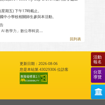
星期五) 下午17時截止。
高國中小學校相關師生參與本活動。
公告
級 AI 教學力」數位專輯資....
回列表
活動
報名
更新日期：2026-08-06
您是本站第
43029306
位訪客
分眾
導覽