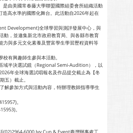
際好聲音）是由美國常春藤大學聯盟國際組委會所組織活動
少年打造高水準的國際化舞台。此活動自2026年起在
sment Development)全球學習與測評發展中心，與
t等活動，並邀集新北市政府教育局、與各縣市教育
能力與多元文化素養及豐富學生學習歷程資料等
學校有興趣師生參與本活動。
域半決選試鏡（Regional Semi-Audition），以
）三個階段。2026年全球海選試唱報名及作品提交截止為【冬
星期五）截止。
生，了解參加方式與活動內容，特辦理教師指導學生
15957)。
15953)。
。
)2964-6000 Ivy Cup & Event臺灣辦事處工