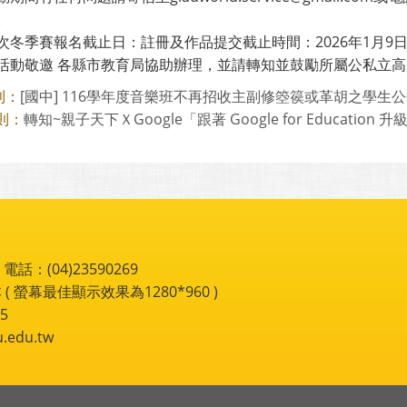
。
次冬季賽報名截止日：註冊及作品提交截止時間：2026年1月9日(
活動敬邀 各縣市教育局協助辦理，並請轉知並鼓勵所屬公私立
[國中] 116學年度音樂班不再招收主副修箜篌或革胡之學生
則：
轉知~親子天下ＸGoogle「跟著 Google for Education 升
則：
：(04)23590269
 ( 螢幕最佳顯示效果為1280*960 )
5
du.tw