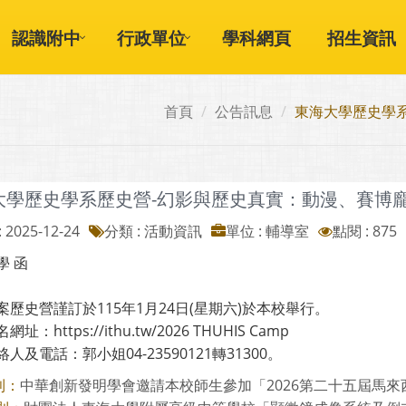
認識附中
行政單位
學科網頁
招生資訊
首頁
公告訊息
東海大學歷史學
大學歷史學系歷史營-幻影與歷史真實：動漫、賽博
 2025-12-24
分類 : 活動資訊
單位 : 輔導室
點閱 : 875
學 函
案歷史營謹訂於115年1月24日(星期六)於本校舉行。
址：https://ithu.tw/2026 THUHIS Camp
人及電話：郭小姐04-23590121轉31300。
中華創新發明學會邀請本校師生參加「2026第二十五屆馬來西亞M
則：