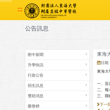
跳到主要內容區塊
:::
公告訊息
東海
附中新聞
日期 :
升學快訊
東海大
行政公告
一、旨
招生訊息
二、報名網
獎助消息
三、聯絡
下一
榮譽榜