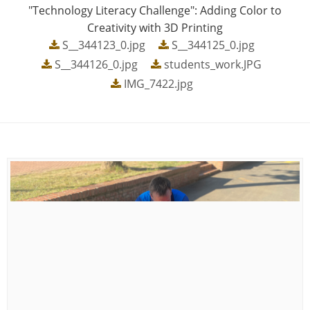
"Technology Literacy Challenge": Adding Color to
Creativity with 3D Printing
S__344123_0.jpg
S__344125_0.jpg
S__344126_0.jpg
students_work.JPG
IMG_7422.jpg