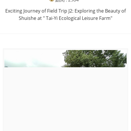
Exciting Journey of Field Trip J2: Exploring the Beauty of
Shuishe at " Tai-Yi Ecological Leisure Farm"