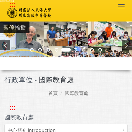
:::
跳到主要內容區塊
Togg
navi
暫停輪播
行政單位 -
國際教育處
首頁
國際教育處
:::
國際教育處
中心簡介 Introduction