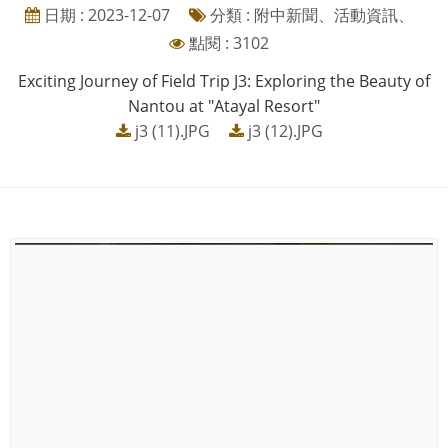
日期 : 2023-12-07
分類 : 附中新聞、活動資訊、
點閱 : 3102
Exciting Journey of Field Trip J3: Exploring the Beauty of
Nantou at "Atayal Resort"
j3 (11).JPG
j3 (12).JPG