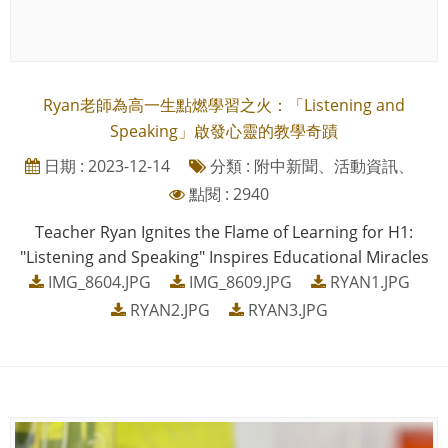
Ryan老師為高一生點燃學習之火：「Listening and
Speaking」啟發心靈的教學奇蹟
日期 : 2023-12-14
分類 : 附中新聞、活動資訊、
點閱 : 2940
Teacher Ryan Ignites the Flame of Learning for H1:
"Listening and Speaking" Inspires Educational Miracles
IMG_8604.JPG
IMG_8609.JPG
RYAN1.JPG
RYAN2.JPG
RYAN3.JPG