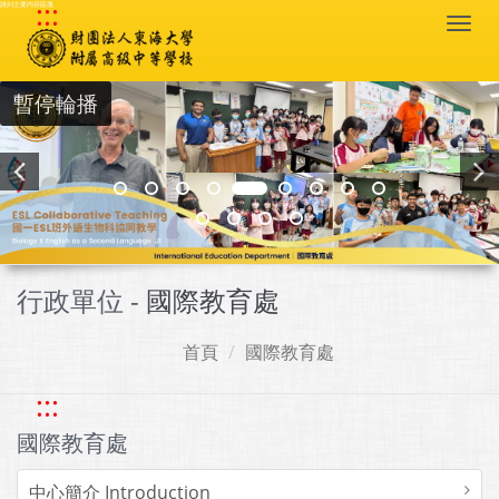
:::
跳到主要內容區塊
Togg
navi
暫停輪播
行政單位 -
國際教育處
首頁
國際教育處
:::
國際教育處
中心簡介 Introduction