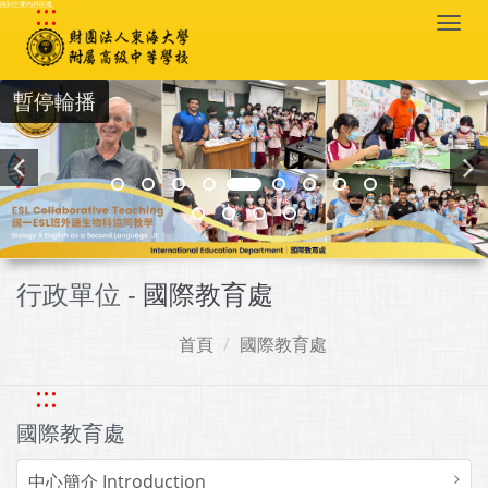
:::
跳到主要內容區塊
Togg
navi
暫停輪播
行政單位 -
國際教育處
首頁
國際教育處
:::
國際教育處
中心簡介 Introduction