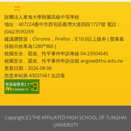
:::
財團法人東海大學附屬高級中等學校
地址：407224臺中市西屯區臺灣大道四段1727號 電話：
(04)23590269
建議瀏覽器：Chrome，Firefox，IE10.0以上版本 ( 螢幕最
佳顯示效果為1280*960 )
校園安全、霸凌、性平事件申訴專線 04-23504545
校園安全、霸凌、性平事件申訴信箱 angow@thu.edu.tw
更新日期：2026-08-06
您是本站第
43031661
位訪客
Copyright (C) THE AFFILIATED HIGH SCHOOL OF TUNGHAI
UNIVERSITY