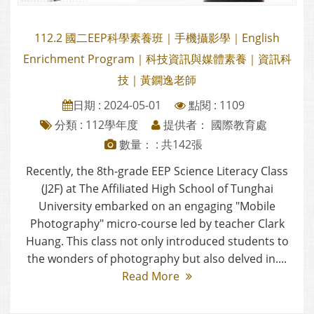
112.2 國二EEP科學素養班｜手機攝影學｜English
Enrichment Program｜科技資訊與媒體素養｜資訊科
技｜黃鐦逸老師
日期 : 2024-05-01
點閱 : 1109
分類 :
112學年度
提供者： 國際教育處
數量： : 共142張
Recently, the 8th-grade EEP Science Literacy Class
(J2F) at The Affiliated High School of Tunghai
University embarked on an engaging "Mobile
Photography" micro-course led by teacher Clark
Huang. This class not only introduced students to
the wonders of photography but also delved in....
Read More