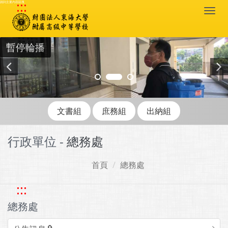
:::
跳到主要內容區塊
Togg
navi
暫停輪播
文書組
庶務組
出納組
行政單位 -
總務處
首頁
總務處
:::
總務處