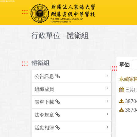
跳到主要內容區塊
:::
行政單位 -
體衛組
:::
體衛組
單位:
:::
公告訊息
永續家園
組織成員
日期 : 
3870
表單下載
3870
法令規章
活動相簿