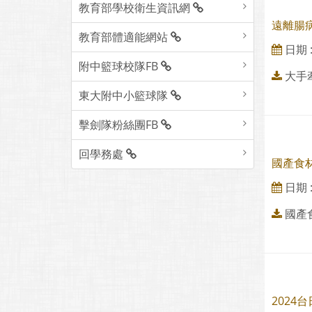
教育部學校衛生資訊網
遠離腸
教育部體適能網站
日期 : 
附中籃球校隊FB
大手
東大附中小籃球隊
擊劍隊粉絲團FB
回學務處
國產食
日期 : 
國產
202