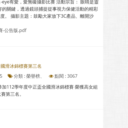
進-eye有愛，愛無礙攝影比賽 活動宗旨： 眼睛是靈
好的關鍵，透過鏡頭捕捉從事視力保健活動的精彩
溫度。 攝影主題：鼓勵大家放下3C產品、離開沙
-公告版.pdf
全國滑冰錦標賽第三名
5
分類 : 榮譽榜、
點閱 : 3067
加112學年度中正盃全國滑冰錦標賽 榮獲高女組
淘汰賽第三名。