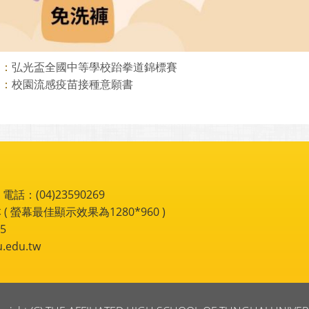
弘光盃全國中等學校跆拳道錦標賽
則：
校園流感疫苗接種意願書
則：
：(04)23590269
 ( 螢幕最佳顯示效果為1280*960 )
5
du.tw