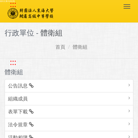
:::
跳到主要內容區塊
Togg
navi
行政單位 -
體衛組
首頁
體衛組
:::
體衛組
公告訊息
組織成員
表單下載
法令規章
活動相簿