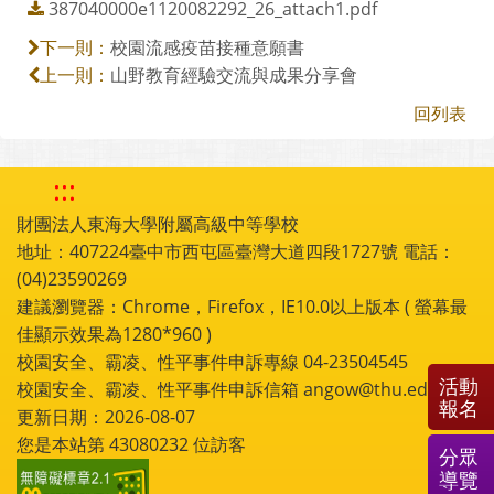
387040000e1120082292_26_attach1.pdf
校園流感疫苗接種意願書
下一則：
山野教育經驗交流與成果分享會
上一則：
回列表
:::
財團法人東海大學附屬高級中等學校
地址：407224臺中市西屯區臺灣大道四段1727號 電話：
(04)23590269
建議瀏覽器：Chrome，Firefox，IE10.0以上版本 ( 螢幕最
佳顯示效果為1280*960 )
校園安全、霸凌、性平事件申訴專線 04-23504545
活動
校園安全、霸凌、性平事件申訴信箱 angow@thu.edu.tw
報名
更新日期：2026-08-07
您是本站第
43080232
位訪客
分眾
導覽