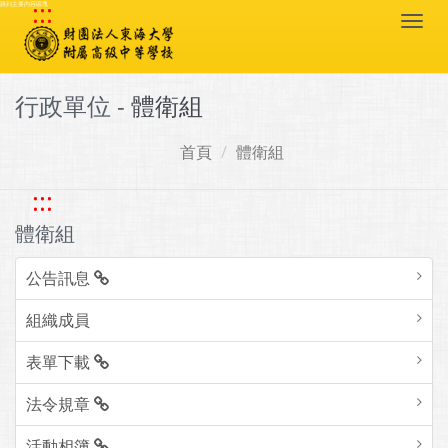
:::
跳到主要內容區塊
Togg
navi
行政單位 -
體衛組
首頁
體衛組
:::
體衛組
公告訊息
組織成員
表單下載
法令規章
活動相簿