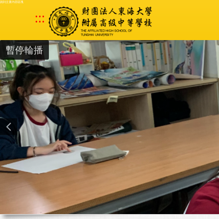
跳到主要內容區塊
:::
暫停輪播