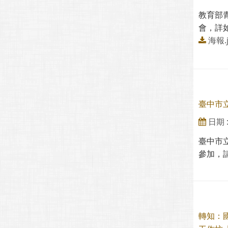
教育部
會，詳如
海報.j
臺中市
日期 : 
臺中市
參加，請查
轉知：