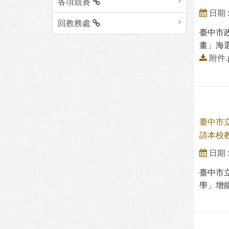
各項競賽
日期 : 
回教務處
臺中市
畫」海選
附件.
臺中市
請本校
日期 : 
臺中市
學」增能