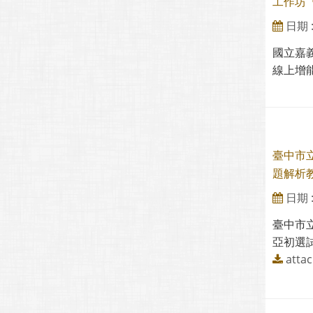
工作坊
日期 : 
國立嘉
線上增能
臺中市
題解析
日期 : 
臺中市
亞初選
attac