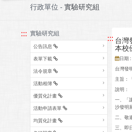
行政單位 -
實驗研究組
:::
實驗研究組
:::
台灣
公告訊息
本校
日期 : 
表單下載
台灣發
法令規章
主旨：「
活動相簿
說明：
優質化計畫
一、「
沙發明展
活動申請表單
二、敬
均質化計畫
三、即