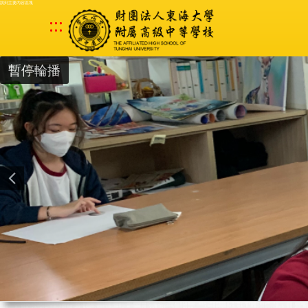
跳到主要內容區塊
:::
暫停輪播