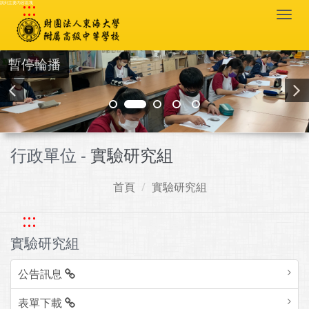
:::
跳到主要內容區塊
Togg
navi
暫停輪播
行政單位 -
實驗研究組
首頁
實驗研究組
:::
實驗研究組
公告訊息
表單下載