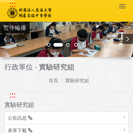
:::
跳到主要內容區塊
Togg
navi
暫停輪播
行政單位 -
實驗研究組
首頁
實驗研究組
:::
實驗研究組
公告訊息
表單下載