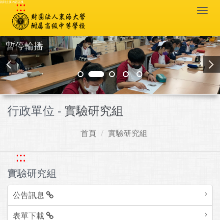
:::
跳到主要內容區塊
Togg
navi
暫停輪播
行政單位 -
實驗研究組
首頁
實驗研究組
:::
實驗研究組
公告訊息
表單下載