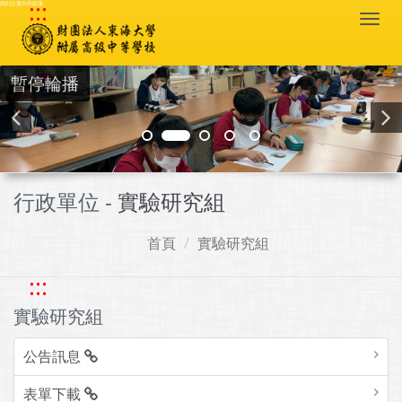
:::
跳到主要內容區塊
Togg
navi
暫停輪播
行政單位 -
實驗研究組
首頁
實驗研究組
:::
實驗研究組
公告訊息
表單下載