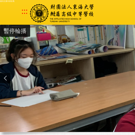
跳到主要內容區塊
:::
暫停輪播