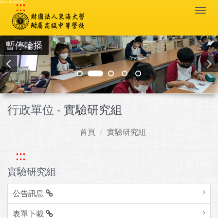
:::
跳到主要內容區塊
Togg
navi
暫停輪播
行政單位 -
實驗研究組
首頁
實驗研究組
:::
實驗研究組
公告訊息
表單下載