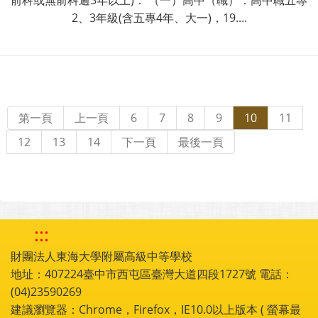
前科或無前科逾3年以上)： （一）高中（職）：高中職五專
2、3年級(含五專4年、大一)，19....
第一頁
上一頁
6
7
8
9
10
11
12
13
14
下一頁
最後一頁
:::
財團法人東海大學附屬高級中等學校
地址：407224臺中市西屯區臺灣大道四段1727號 電話：
(04)23590269
建議瀏覽器：Chrome，Firefox，IE10.0以上版本 ( 螢幕最