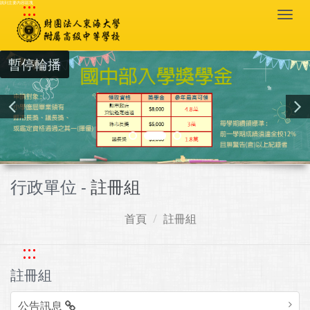
:::
跳到主要內容區塊
Togg
navi
暫停輪播
行政單位 -
註冊組
首頁
註冊組
:::
註冊組
公告訊息