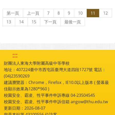
第一頁
上一頁
7
8
9
10
11
12
13
14
15
下一頁
最後一頁
:::
財團法人東海大學附屬高級中等學校
地址：407224臺中市西屯區臺灣大道四段1727號 電話：
(04)23590269
建議瀏覽器：Chrome，Firefox，IE10.0以上版本 ( 螢幕最
佳顯示效果為1280*960 )
校園安全、霸凌、性平事件申訴專線 04-23504545
校園安全、霸凌、性平事件申訴信箱 angow@thu.edu.tw
更新日期：2026-08-07
您是本站第
43100556
位訪客