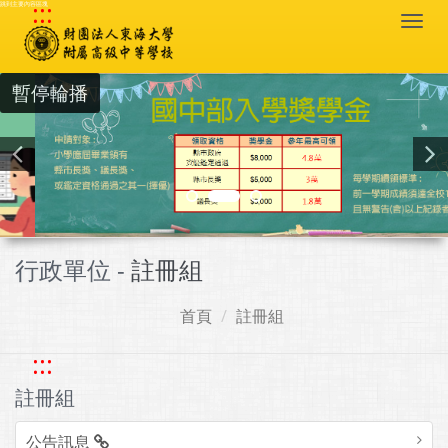
:::
跳到主要內容區塊
Togg
navi
暫停輪播
行政單位 -
註冊組
首頁
註冊組
:::
註冊組
公告訊息